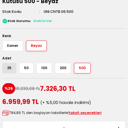
Kutusu 500 - Beyaz
 Kutuları
Stok Kodu
UNI.CNTB.06.500
Kağıdı
Stok Durumu
Stokta Var
uları
Renk
Esmer
Beyaz
tör Kutuları
nlar
Adet
Çanta Kutuları
25
50
100
200
500
tuları
bakalar
7.326,30 TL
10.330,08 TL
%29
Postüp Masura Kapaklı
ar
6.959,99 TL
(+ %5,00 havale indirimi)
rbaları
784,89 TL den başlayan taksitlerle!
taksit seçenekleri
lü Kutular