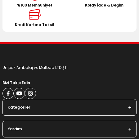
%100 Memnuniyet
Kolay İade & Değim
Ürün bilgilerinde hatalar bulunuyor.
Ürün fiyatı diğer sitelerden daha pahalı.
Bu ürüne benzer farklı alternatifler olmalı.
Kredi Kartına Taksit
Gönder
Unipak Ambalaj ve Matbaa LTD ŞTİ
Bizi Takip Edin
Kategoriler
Yardım