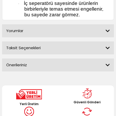
İç seperatörü sayesinde ürünlerin
·
birbirleriyle temas etmesi engellenir,
bu sayede zarar görmez.
Yorumlar
Taksit Seçenekleri
Bu ürüne ilk yorumu siz yapın!
Önerileriniz
Yorum Yaz
Bu ürünün fiyat bilgisi, resim, ürün açıklamalarında ve diğer
konularda yetersiz gördüğünüz noktaları öneri formunu
kullanarak tarafımıza iletebilirsiniz.
Görüş ve önerileriniz için teşekkür ederiz.
Güvenli Gönderi
Yerli Üretim
Ürün resmi kalitesiz, bozuk veya görüntülenemiyor.
Ürün açıklamasında eksik bilgiler bulunuyor.