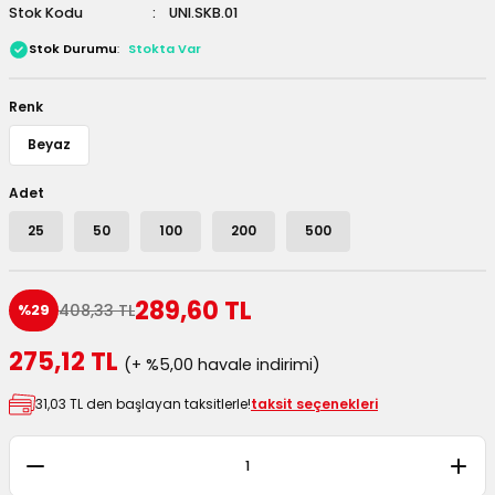
Stok Kodu
UNI.SKB.01
 Kutuları
Stok Durumu
Stokta Var
Kağıdı
Renk
uları
Beyaz
tör Kutuları
nlar
Adet
25
50
100
200
500
Çanta Kutuları
tuları
bakalar
289,60 TL
408,33 TL
%29
Postüp Masura Kapaklı
ar
275,12 TL
(+ %5,00 havale indirimi)
31,03 TL den başlayan taksitlerle!
taksit seçenekleri
rbaları
lü Kutular