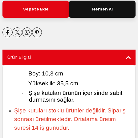
utuları
Sepete Ekle
Hemen Al
ular ve Koliler
Ürün Bilgisi
Boy: 10,3 cm
·
Yükseklik: 35,5 cm
·
Şişe kutuları ürünün içerisinde sabit
·
durmasını sağlar.
Şişe kutuları stoklu ürünler değildir. Sipariş
sonrası üretilmektedir. Ortalama üretim
süresi 14 iş günüdür.