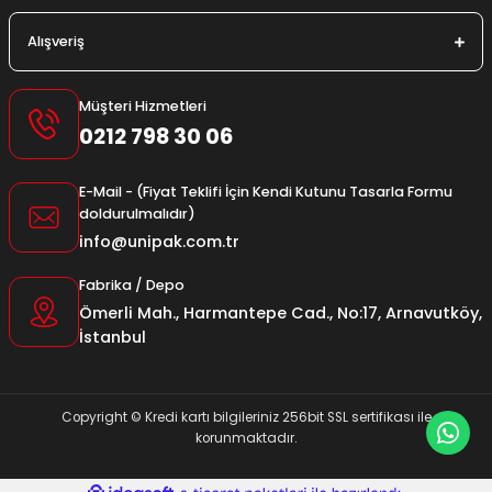
Alışveriş
Müşteri Hizmetleri
0212 798 30 06
E-Mail - (Fiyat Teklifi İçin Kendi Kutunu Tasarla Formu
doldurulmalıdır)
info@unipak.com.tr
Fabrika / Depo
Ömerli Mah., Harmantepe Cad., No:17, Arnavutköy,
İstanbul
Copyright © Kredi kartı bilgileriniz 256bit SSL sertifikası ile
korunmaktadır.