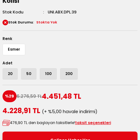
Kolisi
 Kutuları
Stok Kodu
UNI.ABX.DPL.39
Stok Durumu
Stokta Yok
Kağıdı
uları
Renk
Esmer
tör Kutuları
nlar
Adet
Çanta Kutuları
20
50
100
200
tuları
bakalar
4.451,48 TL
6.276,59 TL
%29
Postüp Masura Kapaklı
ar
4.228,91 TL
(+ %5,00 havale indirimi)
rbaları
476,90 TL den başlayan taksitlerle!
taksit seçenekleri
lü Kutular