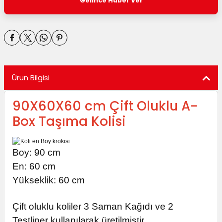
Gelince Haber Ver
utuları
ular ve Koliler
Ürün Bilgisi
90X60X60 cm Çift Oluklu A-
Box Taşıma Kolisi
Boy: 90 cm
En: 60 cm
Yükseklik: 60 cm
Çift oluklu koliler 3 Saman Kağıdı ve 2
Testliner kullanılarak üretilmiştir.