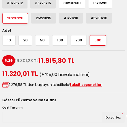
30x25x12
35x25x15
30x30x30
15x15x15
utuları
20x20x20
25x20x15
41x21x18
45x30x10
ular ve Koliler
Adet
10
20
50
100
200
500
11.915,80 TL
16.801,28 TL
%29
11.320,01 TL
(+ %5,00 havale indirimi)
1.276,58 TL den başlayan taksitlerle!
taksit seçenekleri
Görsel Yükleme ve Not Alanı
Özel Tasarım
*
Dosya Seç