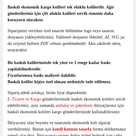
Baskılı ekonomik kargo kolileri tek oluklu kolilerdir. Ağır
gönderileriniz için çift oluklu kolileri tercih etmeniz daha
koruyucu olacaktır.
Siparişinizi verirken özel tasarım bölümüne logo veya tasarım
dosyanızı yükleyebilirsiniz.
Yüklenen dosyanın Vektörel, Aİ, SVG ya
da orijinal halinin PDF olması gerekmektedir.
Aksi takdirde süreç
uzayacaktır.
Bu baskılı kolilerimizde tek yüze ve 3 renge kadar baskı
yapılabilmektedir.
Fiyatlarımıza baskı maliyeti dahildir.
Baskılı koliler kişiye özel olması nedeniyle iade edilemez.
Sipariş adedi arttıkça, birim fiyat düşmektedir.
E-Ticaret ve Kargo
gönderilerinizde baskılı ekonomik kolileri tercih
edebilirsiniz, aynı zamanda
ambalaj ve paketleme
ihtiyaçlarınız için
baskılı ekonomik kolileri kargo gönderilerinizde kullanabilirsiniz.
İhtiyacınız olan boyutta ve tasarımda ekonomik koli siparişi
verebilirsiniz.
Bunun için
kendi kutunu tasarla
formu doldurmanız
yeterli olacaktır.
İhtiyacınıza uygun doğru ürünü bulmak için çağrı