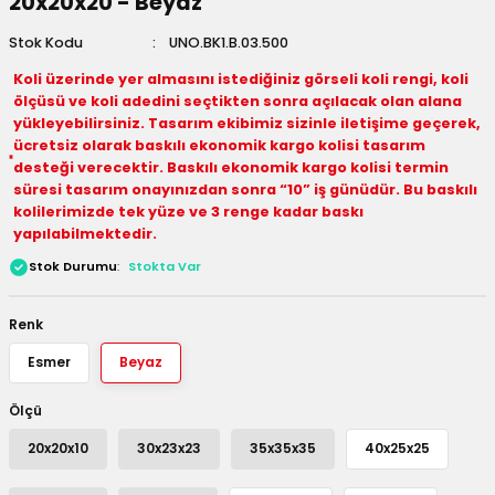
20x20x20 - Beyaz
 Kutuları
Stok Kodu
UNO.BK1.B.03.500
Koli üzerinde yer almasını istediğiniz görseli koli rengi, koli
Kağıdı
ölçüsü ve koli adedini seçtikten sonra açılacak olan alana
yükleyebilirsiniz. Tasarım ekibimiz sizinle iletişime geçerek,
uları
ücretsiz olarak baskılı ekonomik kargo kolisi tasarım
desteği verecektir. Baskılı ekonomik kargo kolisi termin
tör Kutuları
nlar
süresi tasarım onayınızdan sonra “10” iş günüdür. Bu baskılı
kolilerimizde tek yüze ve 3 renge kadar baskı
yapılabilmektedir.
Çanta Kutuları
Stok Durumu
Stokta Var
tuları
bakalar
Renk
Postüp Masura Kapaklı
ar
Esmer
Beyaz
rbaları
Ölçü
20x20x10
30x23x23
35x35x35
40x25x25
lü Kutular