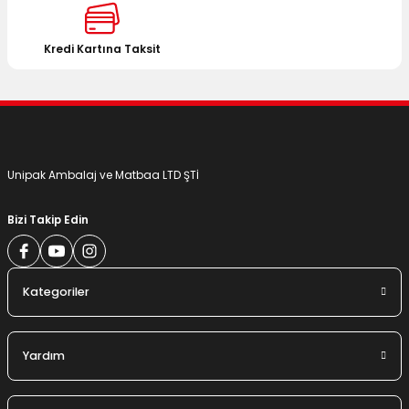
Ürün fiyatı diğer sitelerden daha pahalı.
Bu ürüne benzer farklı alternatifler olmalı.
Kredi Kartına Taksit
Gönder
Unipak Ambalaj ve Matbaa LTD ŞTİ
Bizi Takip Edin
Kategoriler
Yardım