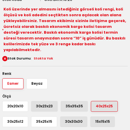
 Kutuları
Koli üzerinde yer almasını istediğiniz görseli koli rengi, koli
ölçüsü ve koli adedini seçtikten sonra açılacak olan alana
yükleyebilirsiniz. Tasarım ekibimiz sizinle iletişime geçerek,
Kağıdı
ücretsiz olarak baskılı ekonomik kargo kolisi tasarım
desteği verecektir. Baskılı ekonomik kargo kolisi termin
uları
süresi tasarım onayınızdan sonra “10” iş günüdür. Bu baskılı
kolilerimizde tek yüze ve 3 renge kadar baskı
tör Kutuları
nlar
yapılabilmektedir.
Stok Durumu
Stokta Yok
Çanta Kutuları
Renk
tuları
bakalar
Esmer
Beyaz
Postüp Masura Kapaklı
ar
Ölçü
rbaları
20x20x10
30x23x23
35x35x35
40x25x25
lü Kutular
30x25x12
35x25x15
30x30x30
15x15x15