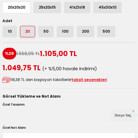
utuları
20x20x20
25x20x15
41x21x18
45x30x10
ular ve Koliler
Adet
10
20
50
100
200
500
1.105,00 TL
1.558,05 TL
%29
1.049,75 TL
(+ %5,00 havale indirimi)
118,38 TL den başlayan taksitlerle!
taksit seçenekleri
Görsel Yükleme ve Not Alanı
Özel Tasarım
*
Dosya Seç
Özel Not Alanı