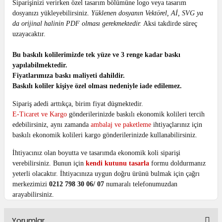
Siparişinizi verirken özel tasarım bölümüne logo veya tasarım
dosyanızı yükleyebilirsiniz.
Yüklenen dosyanın Vektörel, Aİ, SVG ya
da orijinal halinin PDF olması gerekmektedir.
Aksi takdirde süreç
uzayacaktır.
Bu baskılı kolilerimizde tek yüze ve 3 renge kadar baskı
yapılabilmektedir.
Fiyatlarımıza baskı maliyeti dahildir.
Baskılı koliler kişiye özel olması nedeniyle iade edilemez.
Sipariş adedi arttıkça, birim fiyat düşmektedir.
E-Ticaret ve Kargo
gönderilerinizde baskılı ekonomik kolileri tercih
edebilirsiniz, aynı zamanda
ambalaj ve paketleme
ihtiyaçlarınız için
baskılı ekonomik kolileri kargo gönderilerinizde kullanabilirsiniz.
İhtiyacınız olan boyutta ve tasarımda ekonomik koli siparişi
verebilirsiniz.
Bunun için
kendi kutunu tasarla
formu doldurmanız
yeterli olacaktır.
İhtiyacınıza uygun doğru ürünü bulmak için çağrı
merkezimizi
0212 798 30 06/ 07
numaralı telefonumuzdan
arayabilirsiniz.
Yorumlar