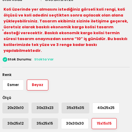
 Kutuları
Koli üzerinde yer almasını istediğiniz görseli koli rengi, koli
ölçüsü ve koli adedini seçtikten sonra açılacak olan alana
yükleyebilirsiniz. Tasarım ekibimiz sizinle iletişime geçerek,
Kağıdı
ücretsiz olarak baskılı ekonomik kargo kolisi tasarım
desteği verecektir. Baskılı ekonomik kargo kolisi termin
uları
süresi tasarım onayınızdan sonra “10” iş günüdür. Bu baskılı
kolilerimizde tek yüze ve 3 renge kadar baskı
tör Kutuları
nlar
yapılabilmektedir.
Stok Durumu
Stokta Var
Çanta Kutuları
Renk
tuları
bakalar
Esmer
Beyaz
Postüp Masura Kapaklı
ar
Ölçü
rbaları
20x20x10
30x23x23
35x35x35
40x25x25
lü Kutular
30x25x12
35x25x15
30x30x30
15x15x15