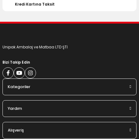
Bu ürüne benzer farklı alternatifler olmalı.
Kredi Kartına Taksit
Gönder
Unipak Ambalaj ve Matbaa LTD ŞTİ
Bizi Takip Edin
Kategoriler
Yardım
Alışveriş