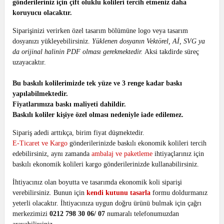
gönderileriniz için çift oluklu kolileri tercih etmeniz daha
koruyucu olacaktır.
Siparişinizi verirken özel tasarım bölümüne logo veya tasarım
dosyanızı yükleyebilirsiniz.
Yüklenen dosyanın Vektörel, Aİ, SVG ya
da orijinal halinin PDF olması gerekmektedir.
Aksi takdirde süreç
uzayacaktır.
Bu baskılı kolilerimizde tek yüze ve 3 renge kadar baskı
yapılabilmektedir.
Fiyatlarımıza baskı maliyeti dahildir.
Baskılı koliler kişiye özel olması nedeniyle iade edilemez.
Sipariş adedi arttıkça, birim fiyat düşmektedir.
E-Ticaret ve Kargo
gönderilerinizde baskılı ekonomik kolileri tercih
edebilirsiniz, aynı zamanda
ambalaj ve paketleme
ihtiyaçlarınız için
baskılı ekonomik kolileri kargo gönderilerinizde kullanabilirsiniz.
İhtiyacınız olan boyutta ve tasarımda ekonomik koli siparişi
verebilirsiniz.
Bunun için
kendi kutunu tasarla
formu doldurmanız
yeterli olacaktır.
İhtiyacınıza uygun doğru ürünü bulmak için çağrı
merkezimizi
0212 798 30 06/ 07
numaralı telefonumuzdan