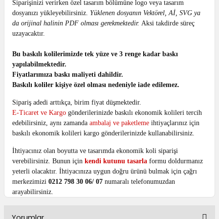
Siparişinizi verirken özel tasarım bölümüne logo veya tasarım
dosyanızı yükleyebilirsiniz.
Yüklenen dosyanın Vektörel, Aİ, SVG ya
da orijinal halinin PDF olması gerekmektedir.
Aksi takdirde süreç
uzayacaktır.
Bu baskılı kolilerimizde tek yüze ve 3 renge kadar baskı
yapılabilmektedir.
Fiyatlarımıza baskı maliyeti dahildir.
Baskılı koliler kişiye özel olması nedeniyle iade edilemez.
Sipariş adedi arttıkça, birim fiyat düşmektedir.
E-Ticaret ve Kargo
gönderilerinizde baskılı ekonomik kolileri tercih
edebilirsiniz, aynı zamanda
ambalaj ve paketleme
ihtiyaçlarınız için
baskılı ekonomik kolileri kargo gönderilerinizde kullanabilirsiniz.
İhtiyacınız olan boyutta ve tasarımda ekonomik koli siparişi
verebilirsiniz.
Bunun için
kendi kutunu tasarla
formu doldurmanız
yeterli olacaktır.
İhtiyacınıza uygun doğru ürünü bulmak için çağrı
merkezimizi
0212 798 30 06/ 07
numaralı telefonumuzdan
arayabilirsiniz.
Yorumlar