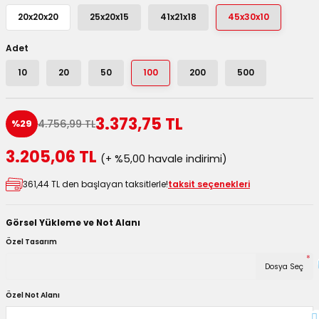
utuları
20x20x20
25x20x15
41x21x18
45x30x10
ular ve Koliler
Adet
10
20
50
100
200
500
3.373,75 TL
4.756,99 TL
%29
3.205,06 TL
(+ %5,00 havale indirimi)
361,44 TL den başlayan taksitlerle!
taksit seçenekleri
Görsel Yükleme ve Not Alanı
Özel Tasarım
*
Dosya Seç
Özel Not Alanı