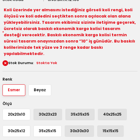
 Kutuları
Koli üzerinde yer almasını istediğiniz görseli koli rengi, koli
ölçüsü ve koli adedini seçtikten sonra açılacak olan alana
yükleyebilirsiniz. Tasarım ekibimiz sizinle iletişime geçerek,
Kağıdı
ücretsiz olarak baskılı ekonomik kargo kolisi tasarım
desteği verecektir. Baskılı ekonomik kargo kolisi termin
uları
süresi tasarım onayınızdan sonra “10” iş günüdür. Bu baskılı
kolilerimizde tek yüze ve 3 renge kadar baskı
tör Kutuları
nlar
yapılabilmektedir.
Stok Durumu
Stokta Yok
Çanta Kutuları
Renk
tuları
bakalar
Esmer
Beyaz
Postüp Masura Kapaklı
ar
Ölçü
rbaları
20x20x10
30x23x23
35x35x35
40x25x25
lü Kutular
30x25x12
35x25x15
30x30x30
15x15x15