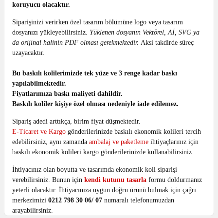
koruyucu olacaktır.
Siparişinizi verirken özel tasarım bölümüne logo veya tasarım
dosyanızı yükleyebilirsiniz.
Yüklenen dosyanın Vektörel, Aİ, SVG ya
da orijinal halinin PDF olması gerekmektedir.
Aksi takdirde süreç
uzayacaktır.
Bu baskılı kolilerimizde tek yüze ve 3 renge kadar baskı
yapılabilmektedir.
Fiyatlarımıza baskı maliyeti dahildir.
Baskılı koliler kişiye özel olması nedeniyle iade edilemez.
Sipariş adedi arttıkça, birim fiyat düşmektedir.
E-Ticaret ve Kargo
gönderilerinizde baskılı ekonomik kolileri tercih
edebilirsiniz, aynı zamanda
ambalaj ve paketleme
ihtiyaçlarınız için
baskılı ekonomik kolileri kargo gönderilerinizde kullanabilirsiniz.
İhtiyacınız olan boyutta ve tasarımda ekonomik koli siparişi
verebilirsiniz.
Bunun için
kendi kutunu tasarla
formu doldurmanız
yeterli olacaktır.
İhtiyacınıza uygun doğru ürünü bulmak için çağrı
merkezimizi
0212 798 30 06/ 07
numaralı telefonumuzdan
arayabilirsiniz.