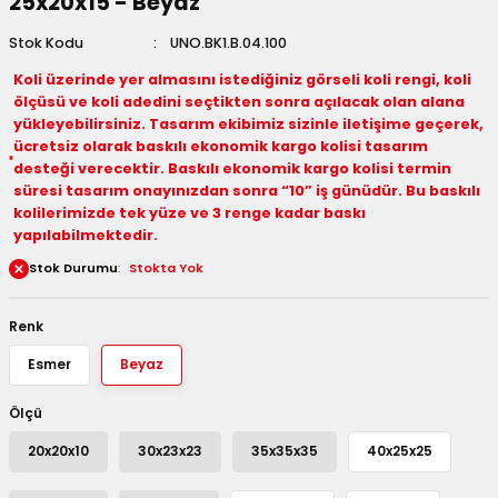
25x20x15 - Beyaz
 Kutuları
Stok Kodu
UNO.BK1.B.04.100
Koli üzerinde yer almasını istediğiniz görseli koli rengi, koli
Kağıdı
ölçüsü ve koli adedini seçtikten sonra açılacak olan alana
yükleyebilirsiniz. Tasarım ekibimiz sizinle iletişime geçerek,
uları
ücretsiz olarak baskılı ekonomik kargo kolisi tasarım
desteği verecektir. Baskılı ekonomik kargo kolisi termin
tör Kutuları
nlar
süresi tasarım onayınızdan sonra “10” iş günüdür. Bu baskılı
kolilerimizde tek yüze ve 3 renge kadar baskı
yapılabilmektedir.
Çanta Kutuları
Stok Durumu
Stokta Yok
tuları
bakalar
Renk
Postüp Masura Kapaklı
ar
Esmer
Beyaz
rbaları
Ölçü
20x20x10
30x23x23
35x35x35
40x25x25
lü Kutular