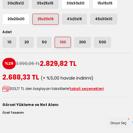
30x25x12
35x25x15
30x30x30
15x15x15
utuları
20x20x20
25x20x15
41x21x18
45x30x10
ular ve Koliler
Adet
10
20
50
100
200
500
2.829,82 TL
3.990,05 TL
%29
2.688,33 TL
(+ %5,00 havale indirimi)
303,17 TL den başlayan taksitlerle!
taksit seçenekleri
Görsel Yükleme ve Not Alanı
Özel Tasarım
*
Dosya Seç