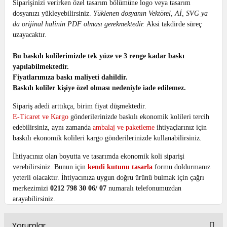
Siparişinizi verirken özel tasarım bölümüne logo veya tasarım
dosyanızı yükleyebilirsiniz.
Yüklenen dosyanın Vektörel, Aİ, SVG ya
da orijinal halinin PDF olması gerekmektedir.
Aksi takdirde süreç
uzayacaktır.
Bu baskılı kolilerimizde tek yüze ve 3 renge kadar baskı
yapılabilmektedir.
Fiyatlarımıza baskı maliyeti dahildir.
Baskılı koliler kişiye özel olması nedeniyle iade edilemez.
Sipariş adedi arttıkça, birim fiyat düşmektedir.
E-Ticaret ve Kargo
gönderilerinizde baskılı ekonomik kolileri tercih
edebilirsiniz, aynı zamanda
ambalaj ve paketleme
ihtiyaçlarınız için
baskılı ekonomik kolileri kargo gönderilerinizde kullanabilirsiniz.
İhtiyacınız olan boyutta ve tasarımda ekonomik koli siparişi
verebilirsiniz.
Bunun için
kendi kutunu tasarla
formu doldurmanız
yeterli olacaktır.
İhtiyacınıza uygun doğru ürünü bulmak için çağrı
merkezimizi
0212 798 30 06/ 07
numaralı telefonumuzdan
arayabilirsiniz.
Yorumlar