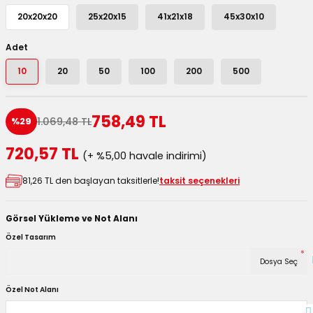
utuları
20x20x20
25x20x15
41x21x18
45x30x10
ular ve Koliler
Adet
10
20
50
100
200
500
758,49 TL
1.069,48 TL
%29
720,57 TL
(+ %5,00 havale indirimi)
81,26 TL den başlayan taksitlerle!
taksit seçenekleri
Görsel Yükleme ve Not Alanı
Özel Tasarım
*
Dosya Seç
Özel Not Alanı