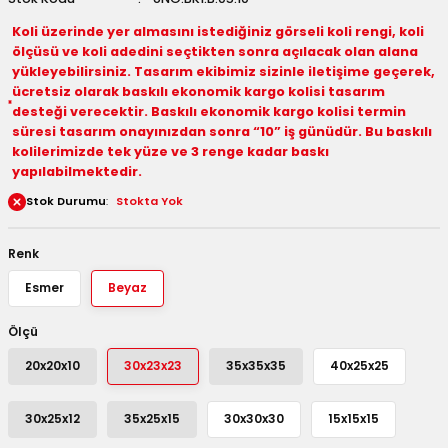
 Kutuları
Koli üzerinde yer almasını istediğiniz görseli koli rengi, koli
ölçüsü ve koli adedini seçtikten sonra açılacak olan alana
yükleyebilirsiniz. Tasarım ekibimiz sizinle iletişime geçerek,
Kağıdı
ücretsiz olarak baskılı ekonomik kargo kolisi tasarım
desteği verecektir. Baskılı ekonomik kargo kolisi termin
uları
süresi tasarım onayınızdan sonra “10” iş günüdür. Bu baskılı
kolilerimizde tek yüze ve 3 renge kadar baskı
tör Kutuları
nlar
yapılabilmektedir.
Stok Durumu
Stokta Yok
Çanta Kutuları
Renk
tuları
bakalar
Esmer
Beyaz
Postüp Masura Kapaklı
ar
Ölçü
rbaları
20x20x10
30x23x23
35x35x35
40x25x25
lü Kutular
30x25x12
35x25x15
30x30x30
15x15x15