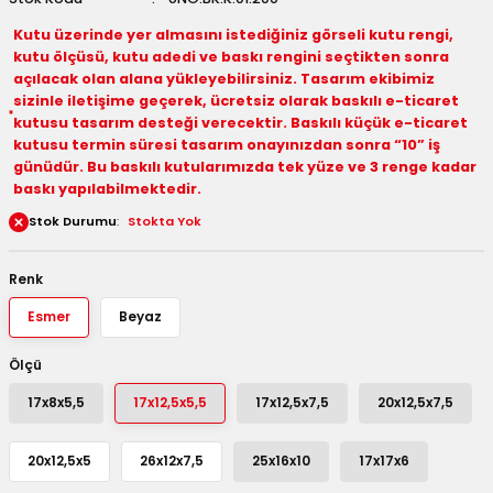
 Kutuları
Kutu üzerinde yer almasını istediğiniz görseli kutu rengi,
kutu ölçüsü, kutu adedi ve baskı rengini seçtikten sonra
açılacak olan alana yükleyebilirsiniz. Tasarım ekibimiz
Kağıdı
sizinle iletişime geçerek, ücretsiz olarak baskılı e-ticaret
kutusu tasarım desteği verecektir. Baskılı küçük e-ticaret
uları
kutusu termin süresi tasarım onayınızdan sonra “10” iş
günüdür. Bu baskılı kutularımızda tek yüze ve 3 renge kadar
tör Kutuları
nlar
baskı yapılabilmektedir.
Stok Durumu
Stokta Yok
Çanta Kutuları
Renk
tuları
bakalar
Esmer
Beyaz
Postüp Masura Kapaklı
ar
Ölçü
rbaları
17x8x5,5
17x12,5x5,5
17x12,5x7,5
20x12,5x7,5
lü Kutular
20x12,5x5
26x12x7,5
25x16x10
17x17x6