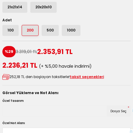
utuları
21x21x14
20x20x10
ular ve Koliler
Adet
100
200
500
1000
2.353,91 TL
3.319,01 TL
%29
2.236,21 TL
(+ %5,00 havale indirimi)
252,18 TL den başlayan taksitlerle!
taksit seçenekleri
Görsel Yükleme ve Not Alanı
Özel Tasarım
*
Dosya Seç
Özel Not Alanı