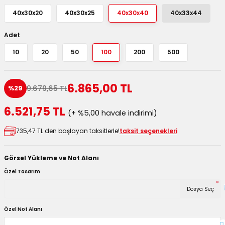
utuları
40x30x20
40x30x25
40x30x40
40x33x44
ular ve Koliler
Adet
10
20
50
100
200
500
6.865,00 TL
9.679,65 TL
%29
6.521,75 TL
(+ %5,00 havale indirimi)
735,47 TL den başlayan taksitlerle!
taksit seçenekleri
Görsel Yükleme ve Not Alanı
Özel Tasarım
*
Dosya Seç
Özel Not Alanı