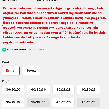
Stok Kodu
UNO.BK2.K.11.100
 Kutuları
Koli üzerinde yer almasını istediğiniz görseli koli rengi, koli
ölçüsü ve koli adedini seçtikten sonra açılacak olan alana
Kağıdı
yükleyebilirsiniz. Tasarım ekibimiz sizinle iletişime geçerek,
ücretsiz olarak baskılı e-ticaret kargo kolisi tasarım
desteği verecektir. Baskılı e-ticaret kargo kolisi termin
uları
süresi tasarım onayınızdan sonra “10” iş günüdür. Bu baskılı
kolilerimizde tek yüze ve 3 renge kadar baskı
tör Kutuları
nlar
yapılabilmektedir.
Stok Durumu
Stokta Var
Çanta Kutuları
Renk
tuları
bakalar
Esmer
Beyaz
Postüp Masura Kapaklı
ar
Ölçü
rbaları
30x20x20
40x30x30
30x23x23
30x30x25
lü Kutular
35x25x25
35x35x35
40x20x20
40x25x25