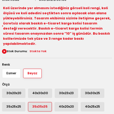
 Kutuları
Koli üzerinde yer almasını istediğiniz görseli koli rengi, koli
ölçüsü ve koli adedini seçtikten sonra açılacak olan alana
yükleyebilirsiniz. Tasarım ekibimiz sizinle iletişime geçerek,
Kağıdı
ücretsiz olarak baskılı e-ticaret kargo kolisi tasarım
desteği verecektir. Baskılı e-ticaret kargo kolisi termin
uları
süresi tasarım onayınızdan sonra “10” iş günüdür. Bu baskılı
kolilerimizde tek yüze ve 3 renge kadar baskı
tör Kutuları
nlar
yapılabilmektedir.
Stok Durumu
Stokta Yok
Çanta Kutuları
Renk
tuları
bakalar
Esmer
Beyaz
Postüp Masura Kapaklı
ar
Ölçü
rbaları
30x20x20
40x30x30
30x23x23
30x30x25
lü Kutular
35x25x25
35x35x35
40x20x20
40x25x25