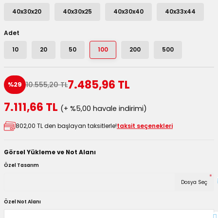
utuları
40x30x20
40x30x25
40x30x40
40x33x44
ular ve Koliler
Adet
10
20
50
100
200
500
7.485,96 TL
10.555,20 TL
%29
7.111,66 TL
(+ %5,00 havale indirimi)
802,00 TL den başlayan taksitlerle!
taksit seçenekleri
Görsel Yükleme ve Not Alanı
Özel Tasarım
*
Dosya Seç
Özel Not Alanı