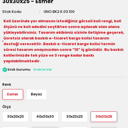
30x30x25 - Esmer
 Kutuları
Stok Kodu
UNO.BK2.K.03.100
Kağıdı
Koli üzerinde yer almasını istediğiniz görseli koli rengi, koli
ölçüsü ve koli adedini seçtikten sonra açılacak olan alana
yükleyebilirsiniz. Tasarım ekibimiz sizinle iletişime geçerek,
uları
ücretsiz olarak baskılı e-ticaret kargo kolisi tasarım
desteği verecektir. Baskılı e-ticaret kargo kolisi termin
tör Kutuları
nlar
süresi tasarım onayınızdan sonra “10” iş günüdür. Bu baskılı
kolilerimizde tek yüze ve 3 renge kadar baskı
yapılabilmektedir.
Çanta Kutuları
Stok Durumu
Stokta Var
tuları
bakalar
Renk
Postüp Masura Kapaklı
ar
Esmer
Beyaz
rbaları
Ölçü
30x20x20
40x30x30
30x23x23
30x30x25
lü Kutular