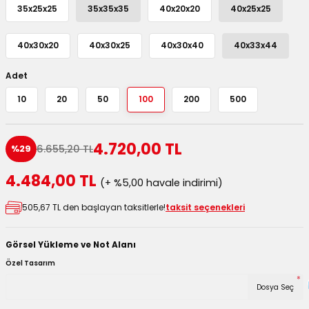
35x25x25
35x35x35
40x20x20
40x25x25
utuları
ular ve Koliler
40x30x20
40x30x25
40x30x40
40x33x44
Adet
10
20
50
100
200
500
4.720,00 TL
6.655,20 TL
%29
4.484,00 TL
(+ %5,00 havale indirimi)
505,67 TL den başlayan taksitlerle!
taksit seçenekleri
Görsel Yükleme ve Not Alanı
Özel Tasarım
*
Dosya Seç