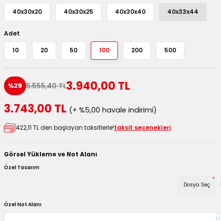
utuları
40x30x20
40x30x25
40x30x40
40x33x44
ular ve Koliler
Adet
10
20
50
100
200
500
3.940,00 TL
5.555,40 TL
%29
3.743,00 TL
(+ %5,00 havale indirimi)
422,11 TL den başlayan taksitlerle!
taksit seçenekleri
Görsel Yükleme ve Not Alanı
Özel Tasarım
*
Dosya Seç
Özel Not Alanı