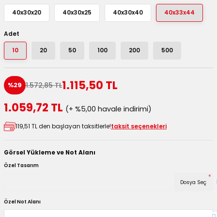
utuları
40x30x20
40x30x25
40x30x40
40x33x44
ular ve Koliler
Adet
10
20
50
100
200
500
1.115,50 TL
1.572,85 TL
%29
1.059,72 TL
(+ %5,00 havale indirimi)
119,51 TL den başlayan taksitlerle!
taksit seçenekleri
Görsel Yükleme ve Not Alanı
Özel Tasarım
*
Dosya Seç
Özel Not Alanı