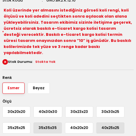
Stok Kodu
UNO.BK2.K.12.10
 Kutuları
Koli üzerinde yer almasını istediğiniz görseli koli rengi, koli
ölçüsü ve koli adedini seçtikten sonra açılacak olan alana
Kağıdı
yükleyebilirsiniz. Tasarım ekibimiz sizinle iletişime geçerek,
ücretsiz olarak baskılı e-ticaret kargo kolisi tasarım
desteği verecektir. Baskılı e-ticaret kargo kolisi termin
uları
süresi tasarım onayınızdan sonra “10” iş günüdür. Bu baskılı
kolilerimizde tek yüze ve 3 renge kadar baskı
tör Kutuları
nlar
yapılabilmektedir.
Stok Durumu
Stokta Yok
Çanta Kutuları
Renk
tuları
bakalar
Esmer
Beyaz
Postüp Masura Kapaklı
ar
Ölçü
rbaları
30x20x20
40x30x30
30x23x23
30x30x25
lü Kutular
35x25x25
35x35x35
40x20x20
40x25x25