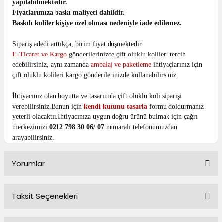
yapılabilmektedir.
Fiyatlarımıza baskı maliyeti dahildir.
Baskılı koliler kişiye özel olması nedeniyle iade edilemez.
Sipariş adedi arttıkça, birim fiyat düşmektedir.
E-Ticaret ve Kargo
gönderilerinizde çift oluklu kolileri tercih
edebilirsiniz, aynı zamanda
ambalaj ve paketleme
ihtiyaçlarınız için
çift oluklu kolileri kargo gönderilerinizde kullanabilirsiniz.
İhtiyacınız olan boyutta ve tasarımda çift oluklu koli siparişi
verebilirsiniz.Bunun için
kendi kutunu tasarla
formu doldurmanız
yeterli olacaktır.İhtiyacınıza uygun doğru ürünü bulmak için çağrı
merkezimizi
0212 798 30 06/ 07
numaralı telefonumuzdan
arayabilirsiniz.
Yorumlar
Taksit Seçenekleri
Bu ürüne ilk yorumu siz yapın!