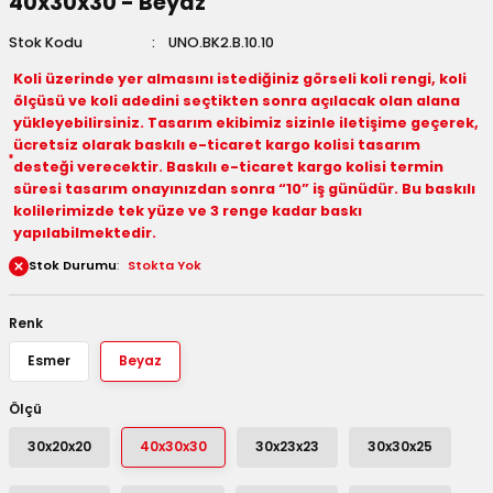
40x30x30 - Beyaz
 Kutuları
Stok Kodu
UNO.BK2.B.10.10
Koli üzerinde yer almasını istediğiniz görseli koli rengi, koli
Kağıdı
ölçüsü ve koli adedini seçtikten sonra açılacak olan alana
yükleyebilirsiniz. Tasarım ekibimiz sizinle iletişime geçerek,
uları
ücretsiz olarak baskılı e-ticaret kargo kolisi tasarım
desteği verecektir. Baskılı e-ticaret kargo kolisi termin
tör Kutuları
nlar
süresi tasarım onayınızdan sonra “10” iş günüdür. Bu baskılı
kolilerimizde tek yüze ve 3 renge kadar baskı
yapılabilmektedir.
Çanta Kutuları
Stok Durumu
Stokta Yok
tuları
bakalar
Renk
Postüp Masura Kapaklı
ar
Esmer
Beyaz
rbaları
Ölçü
30x20x20
40x30x30
30x23x23
30x30x25
lü Kutular