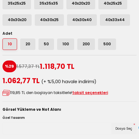
35x25x25
35x35x35
40x20x20
40x25x25
utuları
40x30x20
40x30x25
40x30x40
40x33x44
ular ve Koliler
Adet
10
20
50
100
200
500
1.118,70 TL
1.577,37 TL
%29
1.062,77 TL
(+ %5,00 havale indirimi)
119,85 TL den başlayan taksitlerle!
taksit seçenekleri
Görsel Yükleme ve Not Alanı
Özel Tasarım
*
Dosya Seç