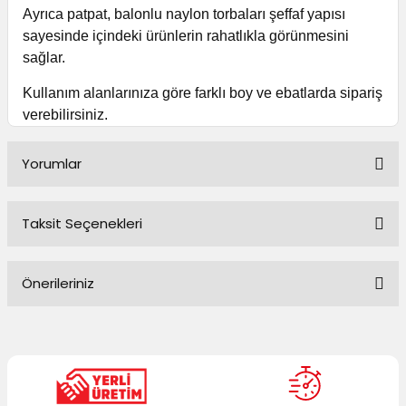
Ayrıca patpat, balonlu naylon torbaları şeffaf yapısı
sayesinde içindeki ürünlerin rahatlıkla görünmesini
sağlar.
Kullanım alanlarınıza göre farklı boy ve ebatlarda sipariş
verebilirsiniz.
Yorumlar
Taksit Seçenekleri
Bu ürüne ilk yorumu siz yapın!
Önerileriniz
Yorum Yaz
Bu ürünün fiyat bilgisi, resim, ürün açıklamalarında ve diğer
konularda yetersiz gördüğünüz noktaları öneri formunu
kullanarak tarafımıza iletebilirsiniz.
Görüş ve önerileriniz için teşekkür ederiz.