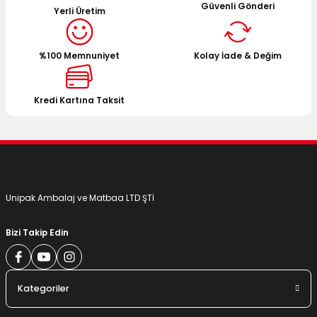
Güvenli Gönderi
Yerli Üretim
Ürün resmi kalitesiz, bozuk veya görüntülenemiyor.
Ürün açıklamasında eksik bilgiler bulunuyor.
%100 Memnuniyet
Kolay İade & Değim
Ürün bilgilerinde hatalar bulunuyor.
Ürün fiyatı diğer sitelerden daha pahalı.
Bu ürüne benzer farklı alternatifler olmalı.
Kredi Kartına Taksit
Gönder
Unipak Ambalaj ve Matbaa LTD ŞTİ
Bizi Takip Edin
Kategoriler