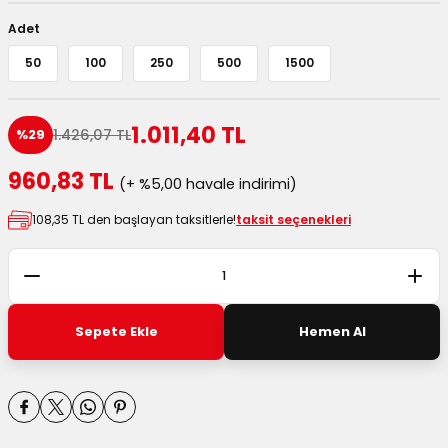
 Kutuları
Adet
50
100
250
500
1500
Kağıdı
uları
1.011,40 TL
1.426,07 TL
%29
tör Kutuları
nlar
960,83 TL
(+ %5,00 havale indirimi)
Çanta Kutuları
108,35 TL den başlayan taksitlerle!
taksit seçenekleri
tuları
bakalar
Postüp Masura Kapaklı
ar
Sepete Ekle
Hemen Al
rbaları
lü Kutular