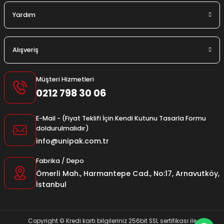
Yardım
Alışveriş
Müşteri Hizmetleri
0212 798 30 06
E-Mail - (Fiyat Teklifi İçin Kendi Kutunu Tasarla Formu
doldurulmalıdır)
info@unipak.com.tr
Fabrika / Depo
Ömerli Mah., Harmantepe Cad., No:17, Arnavutköy,
İstanbul
Copyright © Kredi kartı bilgileriniz 256bit SSL sertifikası ile