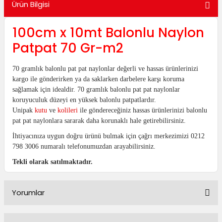
Ürün Bilgisi
utuları
100cm x 10mt Balonlu Naylon
ular ve Koliler
Patpat 70 Gr-m2
70 gramlık balonlu pat pat naylonlar değerli ve hassas ürünlerinizi
kargo ile gönderirken ya da saklarken darbelere karşı koruma
sağlamak için idealdir.
70 gramlık balonlu pat pat naylonlar
koruyuculuk düzeyi en yüksek balonlu patpatlardır.
Unipak
kutu
ve
kolileri
ile göndereceğiniz hassas ürünlerinizi balonlu
pat pat naylonlara sararak daha korunaklı hale getirebilirsiniz.
İhtiyacınıza uygun doğru ürünü bulmak için çağrı merkezimizi 0212
798 3006 numaralı telefonumuzdan arayabilirsiniz.
Tekli olarak satılmaktadır.
Yorumlar