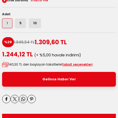
Stok Durumu
Stokta Yok
 Kutuları
Adet
Kağıdı
1
5
10
uları
1.309,60 TL
1.846,54 TL
%29
tör Kutuları
nlar
1.244,12 TL
(+ %5,00 havale indirimi)
Çanta Kutuları
140,30 TL den başlayan taksitlerle!
taksit seçenekleri
tuları
bakalar
Gelince Haber Ver
Postüp Masura Kapaklı
ar
rbaları
lü Kutular