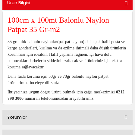
Ürün Bilgisi
utuları
100cm x 100mt Balonlu Naylon
ular ve Koliler
Patpat 35 Gr-m2
35 gramlık balonlu naylonlar(pat pat naylon) daha çok hafif posta ve
kargo gönderileri, kırılma ya da ezilme ihtimali daha düşük ürünlerin
korunması için idealdir. Hafif yapısına rağmen, içi hava dolu
baloncuklar darbelerin şiddetini azaltacak ve ürünleriniz için ekstra
koruma sağlayacaktır.
Daha fazla koruma için 50gr ve 70gr balonlu naylon patpat
ürünlerimizi inceleyebilirsiniz.
İhtiyacınıza uygun doğru ürünü bulmak için çağrı merkezimizi
0212
798 3006
numaralı telefonumuzdan arayabilirsiniz.
Yorumlar