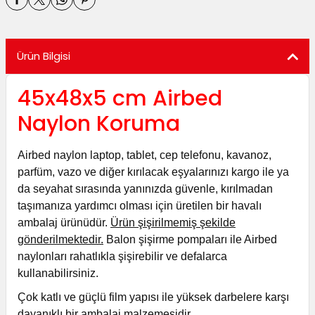
utuları
ular ve Koliler
Ürün Bilgisi
45x48x5 cm Airbed
Naylon Koruma
Airbed naylon laptop, tablet, cep telefonu, kavanoz,
parfüm, vazo ve diğer kırılacak eşyalarınızı kargo ile ya
da seyahat sırasında yanınızda güvenle, kırılmadan
taşımanıza yardımcı olması için üretilen bir havalı
ambalaj ürünüdür.
Ürün şişirilmemiş şekilde
gönderilmektedir.
Balon şişirme pompaları ile Airbed
naylonları rahatlıkla şişirebilir ve defalarca
kullanabilirsiniz.
Çok katlı ve güçlü film yapısı ile yüksek darbelere karşı
dayanıklı bir ambalaj malzemesidir.