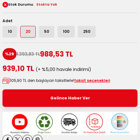
Stok Durumu
Stokta Yok
 Kutuları
Adet
Kağıdı
10
20
50
100
250
uları
988,53 TL
tör Kutuları
nlar
1.393,83 TL
%29
939,10 TL
Çanta Kutuları
(+ %5,00 havale indirimi)
105,90 TL den başlayan taksitlerle!
taksit seçenekleri
tuları
bakalar
Gelince Haber Ver
Postüp Masura Kapaklı
ar
rbaları
lü Kutular