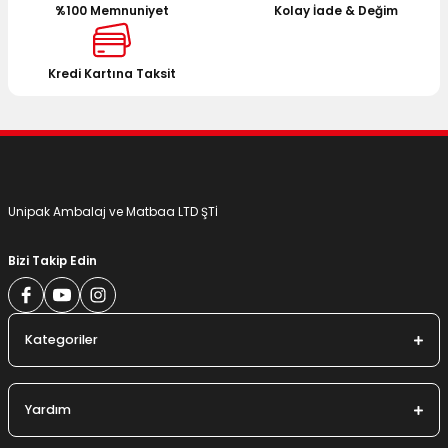
%100 Memnuniyet
Kolay İade & Değim
Ürün bilgilerinde hatalar bulunuyor.
Ürün fiyatı diğer sitelerden daha pahalı.
Bu ürüne benzer farklı alternatifler olmalı.
Kredi Kartına Taksit
Gönder
Unipak Ambalaj ve Matbaa LTD ŞTİ
Bizi Takip Edin
Kategoriler
Yardım