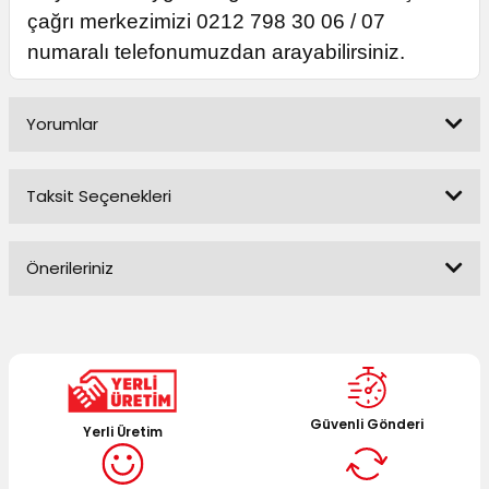
çağrı merkezimizi 0212 798 30 06 / 07
numaralı telefonumuzdan arayabilirsiniz.
Yorumlar
Taksit Seçenekleri
Bu ürüne ilk yorumu siz yapın!
Önerileriniz
Yorum Yaz
Bu ürünün fiyat bilgisi, resim, ürün açıklamalarında ve diğer
konularda yetersiz gördüğünüz noktaları öneri formunu
kullanarak tarafımıza iletebilirsiniz.
Görüş ve önerileriniz için teşekkür ederiz.
Güvenli Gönderi
Yerli Üretim
Ürün resmi kalitesiz, bozuk veya görüntülenemiyor.
Ürün açıklamasında eksik bilgiler bulunuyor.