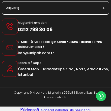
Alışveriş
Müşteri Hizmetleri
0212 798 30 06
E-Mail - (Fiyat Teklifi İçin Kendi Kutunu Tasarla Formu
doldurulmalıdır)
info@unipak.com.tr
Fabrika / Depo
Ömerli Mah., Harmantepe Cad., No:17, Arnavutköy,
İstanbul
Copyright © Kredi kartı bilgileriniz 256bit SSL sertifikası ile
korunmaktadır.
ideasoft
ile
e-