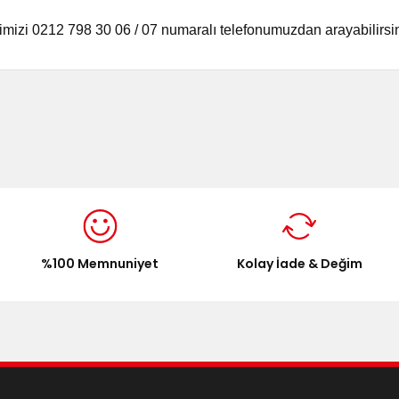
imizi 0212 798 30 06 / 07 numaralı telefonumuzdan arayabilirsin
onularda yetersiz gördüğünüz noktaları öneri formunu kullanarak tarafımı
Bu ürüne ilk yorumu siz yapın!
Yorum Yaz
%100 Memnuniyet
Kolay İade & Değim
Gönder