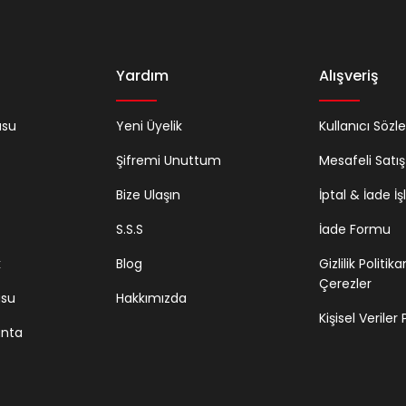
Yardım
Alışveriş
usu
Yeni Üyelik
Kullanıcı Sözl
Şifremi Unuttum
Mesafeli Satı
Bize Ulaşın
İptal & İade İş
S.S.S
İade Formu
k
Blog
Gizlilik Politik
Çerezler
usu
Hakkımızda
Kişisel Veriler
anta