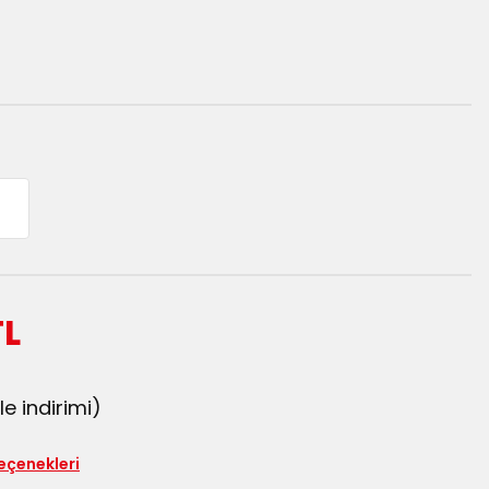
TL
e indirimi)
seçenekleri