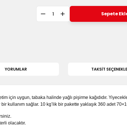
Sepete Ekl
YORUMLAR
TAKSIT SEÇENEKLE
üketim için uygun, tabaka halinde yağlı pişirme kağıdıdır. Yiyece
bir kullanım sağlar. 10 kg’lik bir pakette yaklaşık 360 adet 70×
rsiniz.
rli olacaktır.