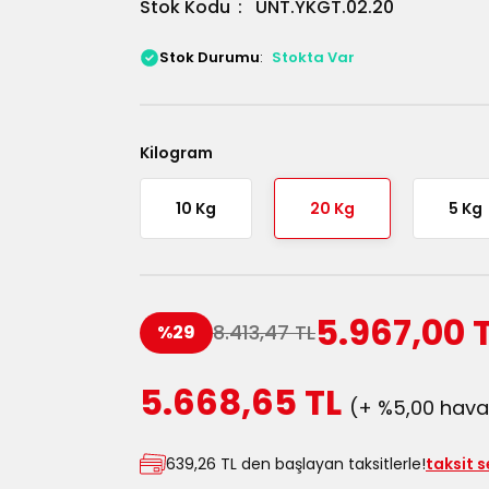
Stok Kodu
UNT.YKGT.02.20
Stok Durumu
Stokta Var
Kilogram
10 Kg
20 Kg
5 Kg
5.967,00 
8.413,47 TL
%29
5.668,65 TL
(+ %5,00 haval
639,26 TL den başlayan taksitlerle!
taksit 