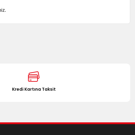
iz.
za iletebilirsiniz.
Kredi Kartına Taksit