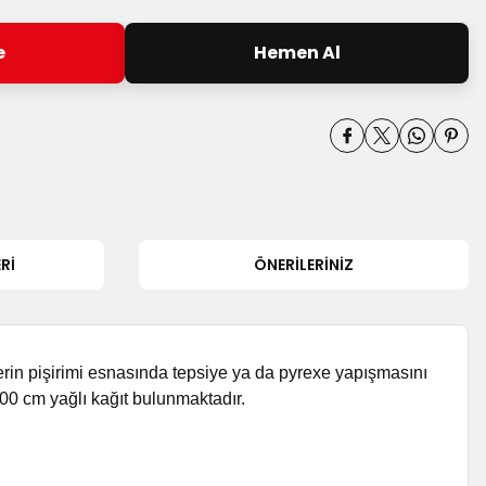
e
Hemen Al
RI
ÖNERILERINIZ
klerin pişirimi esnasında tepsiye ya da pyrexe yapışmasını
100 cm yağlı kağıt bulunmaktadır.