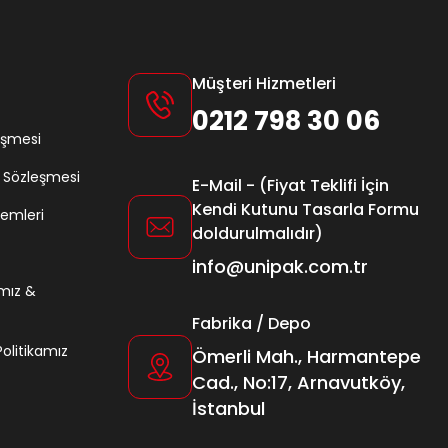
Müşteri Hizmetleri
0212 798 30 06
eşmesi
ş Sözleşmesi
E-Mail - (Fiyat Teklifi İçin
Kendi Kutunu Tasarla Formu
lemleri
doldurulmalıdır)
info@unipak.com.tr
amız &
Fabrika / Depo
 Politikamız
Ömerli Mah., Harmantepe
Cad., No:17, Arnavutköy,
İstanbul