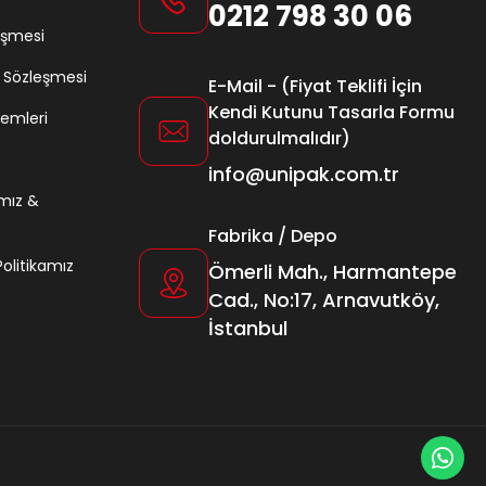
0212 798 30 06
eşmesi
ş Sözleşmesi
E-Mail - (Fiyat Teklifi İçin
Kendi Kutunu Tasarla Formu
lemleri
doldurulmalıdır)
info@unipak.com.tr
amız &
Fabrika / Depo
 Politikamız
Ömerli Mah., Harmantepe
Cad., No:17, Arnavutköy,
İstanbul