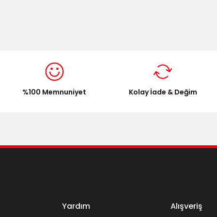
onularda yetersiz gördüğünüz noktaları öneri formunu kullanarak tarafımı
Bu ürüne ilk yorumu siz yapın!
Yorum Yaz
%100 Memnuniyet
Kolay İade & Değim
Gönder
Yardım
Alışveriş