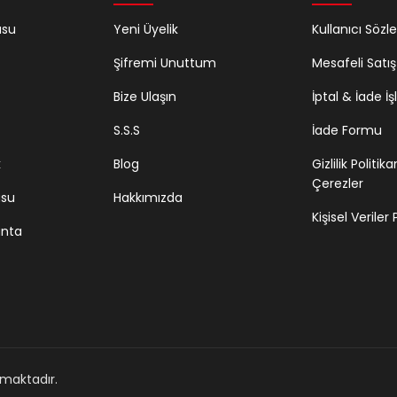
usu
Yeni Üyelik
Kullanıcı Sözl
Şifremi Unuttum
Mesafeli Satı
Bize Ulaşın
İptal & İade İş
S.S.S
İade Formu
k
Blog
Gizlilik Politik
Çerezler
usu
Hakkımızda
Kişisel Veriler
anta
unmaktadır.