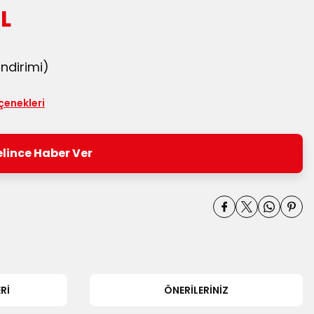
TL
ndirimi)
çenekleri
lince Haber Ver
RI
ÖNERILERINIZ