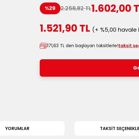
1.602,00 
2.258,82 TL
%29
1.521,90 TL
(+ %5,00 havale i
171,63 TL den başlayan taksitlerle!
taksit se
Ge
YORUMLAR
TAKSIT SEÇENEKLE