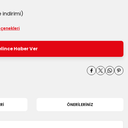
 indirimi)
eçenekleri
lince Haber Ver
RI
ÖNERILERINIZ