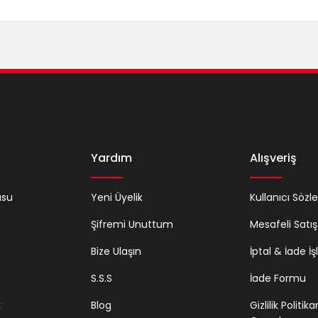
Gönder
Yardım
Alışveriş
usu
Yeni Üyelik
Kullanıcı Sözl
Şifremi Unuttum
Mesafeli Satı
Bize Ulaşın
İptal & İade İş
S.S.S
İade Formu
k
Blog
Gizlilik Politik