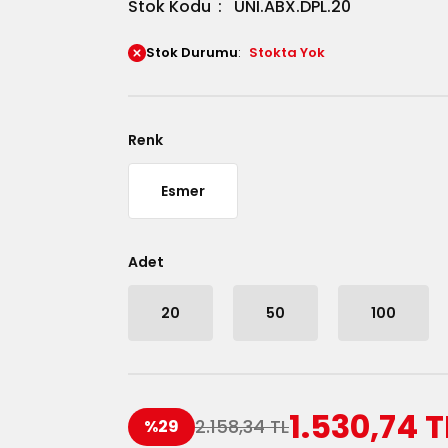
Stok Kodu
UNI.ABX.DPL.20
Stok Durumu
Stokta Yok
Renk
Esmer
Adet
20
50
100
1.530,74 T
2.158,34 TL
%29