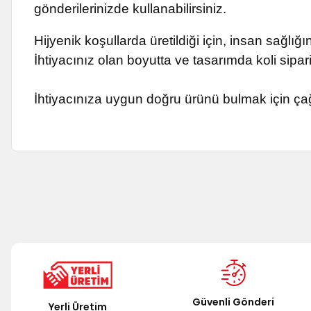
gönderilerinizde kullanabilirsiniz.
Hijyenik koşullarda üretildiği için, insan sağlı
İhtiyacınız olan boyutta ve tasarımda koli sipari
İhtiyacınıza uygun doğru ürünü bulmak için ça
Bu ürünün fiyat bilgisi, resim, ürün açıklamalarında ve diğer k
Görüş ve önerileriniz için teşekkür ederiz.
Ürün resmi kalitesiz, bozuk veya görüntülenemiyor.
Ürün açıklamasında eksik bilgiler bulunuyor.
Ürün bilgilerinde hatalar bulunuyor.
Ürün fiyatı diğer sitelerden daha pahalı.
Güvenli Gönderi
Yerli Üretim
Bu ürüne benzer farklı alternatifler olmalı.