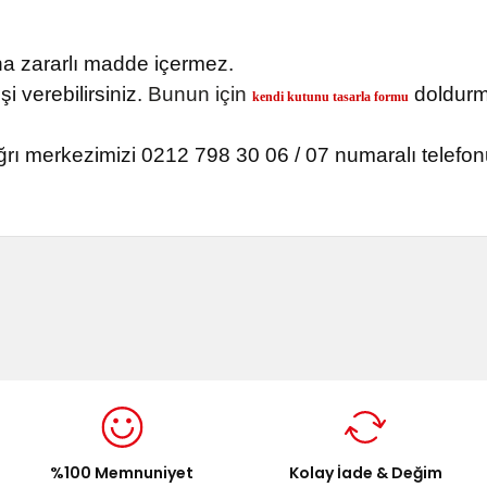
ğına zararlı madde içermez.
şi verebilirsiniz.
Bunun için
doldurma
kendi kutunu tasarla formu
ğrı merkezimizi 0212 798 30 06 / 07 numaralı telefo
onularda yetersiz gördüğünüz noktaları öneri formunu kullanarak tarafımı
Bu ürüne ilk yorumu siz yapın!
Yorum Yaz
%100 Memnuniyet
Kolay İade & Değim