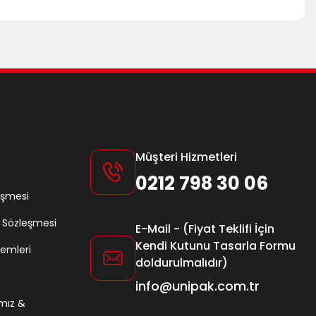
Müşteri Hizmetleri
0212 798 30 06
eşmesi
ş Sözleşmesi
E-Mail - (Fiyat Teklifi İçin
Kendi Kutunu Tasarla Formu
lemleri
doldurulmalıdır)
info@unipak.com.tr
amız &