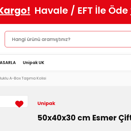
 Kargo!
Havale / EFT İle Öde
TASARLA
Unipak UK
uklu A-Box Taşıma Kolisi
Unipak
50x40x30 cm Esmer Çift