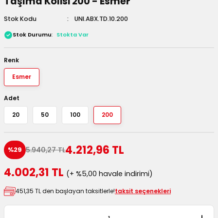
Taşıma Kolisi 200 - Esmer
 Kutuları
Stok Kodu
UNI.ABX.TD.10.200
Stok Durumu
Stokta Var
Kağıdı
uları
Renk
Esmer
tör Kutuları
nlar
Adet
Çanta Kutuları
20
50
100
200
tuları
bakalar
4.212,96 TL
5.940,27 TL
%29
Postüp Masura Kapaklı
ar
4.002,31 TL
(+ %5,00 havale indirimi)
rbaları
451,35 TL den başlayan taksitlerle!
taksit seçenekleri
lü Kutular