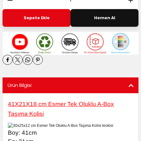
utuları
Sepete Ekle
Hemen Al
ular ve Koliler
Ürün Bilgisi
41X21X18 cm Esmer Tek Oluklu A-Box
Taşıma Kolisi
Boy: 41cm