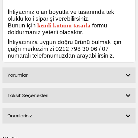
İhtiyacınız olan boyutta ve tasarımda tek
oluklu koli siparişi verebilirsiniz.
Bunun için
kendi kutunu tasarla
formu
doldurmanız yeterli olacaktır.
İhtiyacınıza uygun doğru ürünü bulmak için
çağrı merkezimizi 0212 798 30 06 / 07
numaralı telefonumuzdan arayabilirsiniz.
Yorumlar
Taksit Seçenekleri
Bu ürüne ilk yorumu siz yapın!
Önerileriniz
Yorum Yaz
Bu ürünün fiyat bilgisi, resim, ürün açıklamalarında ve diğer
konularda yetersiz gördüğünüz noktaları öneri formunu