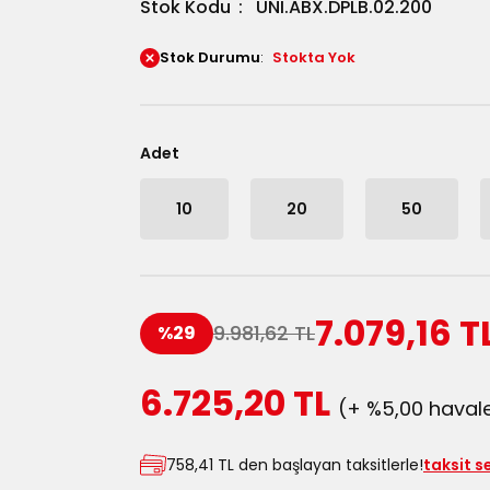
Stok Kodu
UNI.ABX.DPLB.02.200
Stok Durumu
Stokta Yok
Adet
10
20
50
7.079,16 T
9.981,62 TL
%29
6.725,20 TL
(+ %5,00 havale
758,41 TL den başlayan taksitlerle!
taksit s