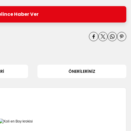
lince Haber Ver
RI
ÖNERILERINIZ