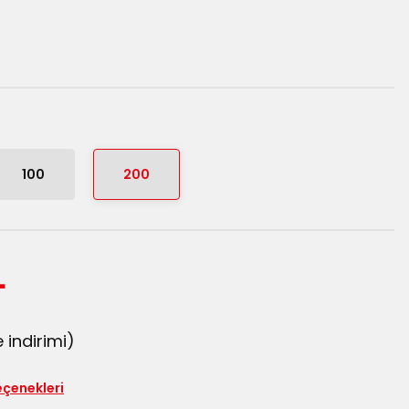
100
200
L
 indirimi)
eçenekleri