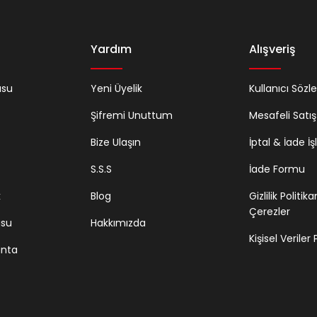
Yardım
Alışveriş
usu
Yeni Üyelik
Kullanıcı Sözl
Şifremi Unuttum
Mesafeli Satı
Bize Ulaşın
İptal & İade İş
S.S.S
İade Formu
k
Blog
Gizlilik Politik
Çerezler
usu
Hakkımızda
Kişisel Veriler
anta