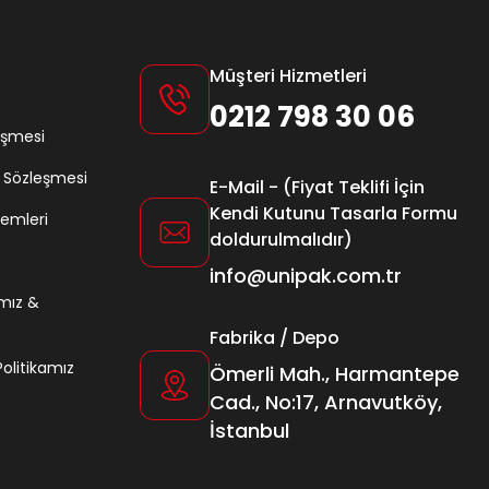
Müşteri Hizmetleri
0212 798 30 06
eşmesi
ş Sözleşmesi
E-Mail - (Fiyat Teklifi İçin
Kendi Kutunu Tasarla Formu
lemleri
doldurulmalıdır)
info@unipak.com.tr
amız &
Fabrika / Depo
 Politikamız
Ömerli Mah., Harmantepe
Cad., No:17, Arnavutköy,
İstanbul