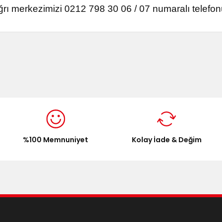
ğrı merkezimizi 0212 798 30 06 / 07 numaralı telefo
onularda yetersiz gördüğünüz noktaları öneri formunu kullanarak tarafımı
Bu ürüne ilk yorumu siz yapın!
Yorum Yaz
%100 Memnuniyet
Kolay İade & Değim
Gönder