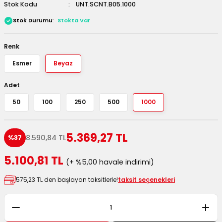
Stok Kodu
UNT.SCNT.B05.1000
 Kutuları
Stok Durumu
Stokta Var
Kağıdı
Renk
uları
Esmer
Beyaz
tör Kutuları
nlar
Adet
50
100
250
500
1000
Çanta Kutuları
tuları
bakalar
5.369,27 TL
8.590,84 TL
%37
5.100,81 TL
Postüp Masura Kapaklı
ar
(+ %5,00 havale indirimi)
575,23 TL den başlayan taksitlerle!
taksit seçenekleri
rbaları
lü Kutular