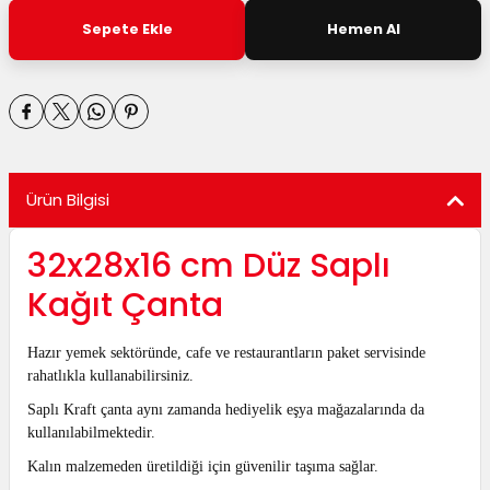
utuları
Sepete Ekle
Hemen Al
ular ve Koliler
Ürün Bilgisi
32x28x16 cm Düz Saplı
Kağıt Çanta
Hazır yemek sektöründe, cafe ve restaurantların paket servisinde
rahatlıkla kullanabilirsiniz.
Saplı Kraft çanta aynı zamanda hediyelik eşya mağazalarında da
kullanılabilmektedir.
Kalın malzemeden üretildiği için güvenilir taşıma sağlar.