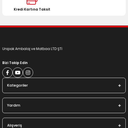
Bu ürüne benzer farklı alternatifler olmalı.
Kredi Kartına Taksit
Gönder
Unipak Ambalaj ve Matbaa LTD ŞTİ
Bizi Takip Edin
Kategoriler
Yardım
Alışveriş