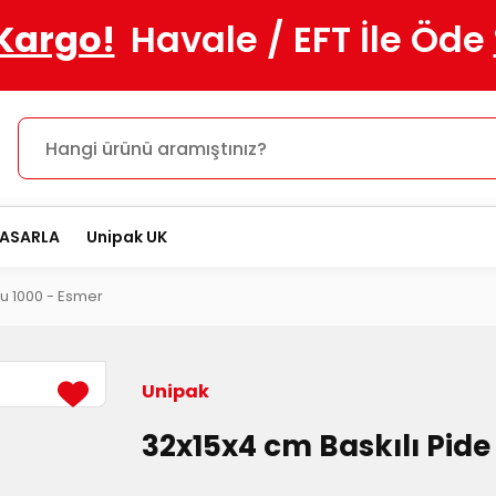
 Kargo!
Havale / EFT İle Öde
TASARLA
Unipak UK
su 1000 - Esmer
Unipak
32x15x4 cm Baskılı Pide