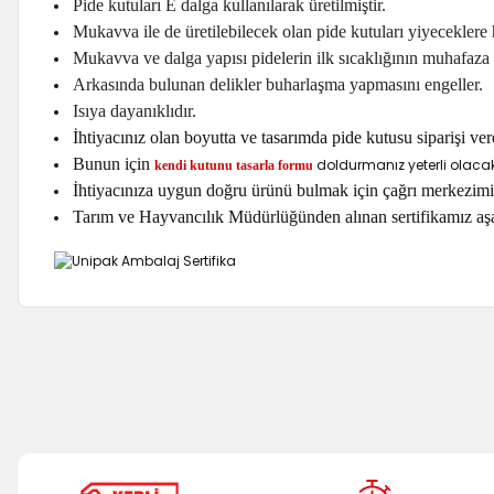
Pide kutuları E dalga kullanılarak üretilmiştir.
Mukavva ile de üretilebilecek olan pide kutuları yiyeceklere 
Mukavva ve dalga yapısı pidelerin ilk sıcaklığının muhafaza 
Arkasında bulunan delikler buharlaşma yapmasını engeller.
Isıya dayanıklıdır.
İhtiyacınız olan boyutta ve tasarımda pide kutusu siparişi ver
Bunun için
doldurmanız yeterli olacakt
kendi kutunu tasarla formu
İhtiyacınıza uygun doğru ürünü bulmak için çağrı merkezimi
Tarım ve Hayvancılık Müdürlüğünden alınan sertifikamız aşa
Bu ürünün fiyat bilgisi, resim, ürün açıklamalarında ve diğer k
Görüş ve önerileriniz için teşekkür ederiz.
Ürün resmi kalitesiz, bozuk veya görüntülenemiyor.
Ürün açıklamasında eksik bilgiler bulunuyor.
Ürün bilgilerinde hatalar bulunuyor.