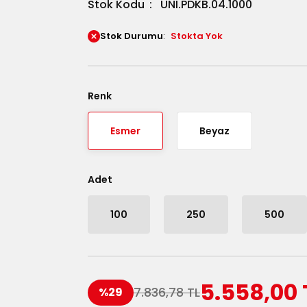
Stok Kodu
UNI.PDKB.04.1000
Stok Durumu
Stokta Yok
Renk
Esmer
Beyaz
Adet
100
250
500
5.558,00 
7.836,78 TL
%29