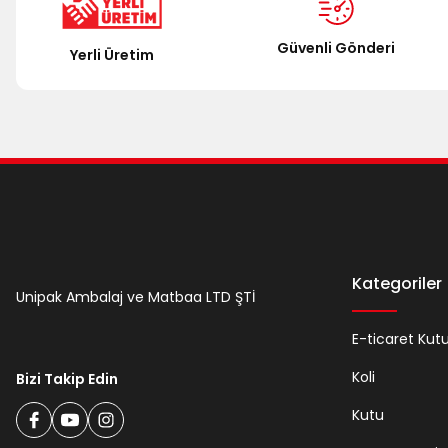
Ürün fiyatı diğer sitelerden daha pahalı.
Güvenli Gönderi
Yerli Üretim
Bu ürüne benzer farklı alternatifler olmalı.
Kategoriler
Unipak Ambalaj ve Matbaa LTD ŞTİ
E-ticaret Kut
Koli
Bizi Takip Edin
Kutu