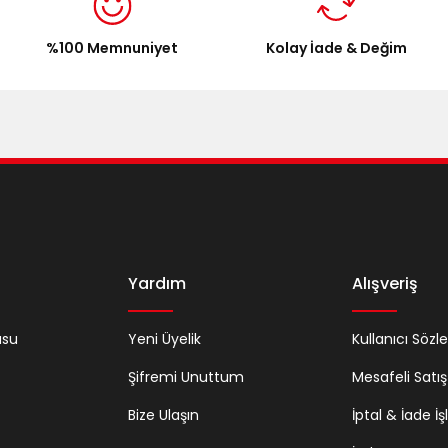
%100 Memnuniyet
Kolay İade & Değim
Gönder
Yardım
Alışveriş
usu
Yeni Üyelik
Kullanıcı Sözl
Şifremi Unuttum
Mesafeli Satı
Bize Ulaşın
İptal & İade İş