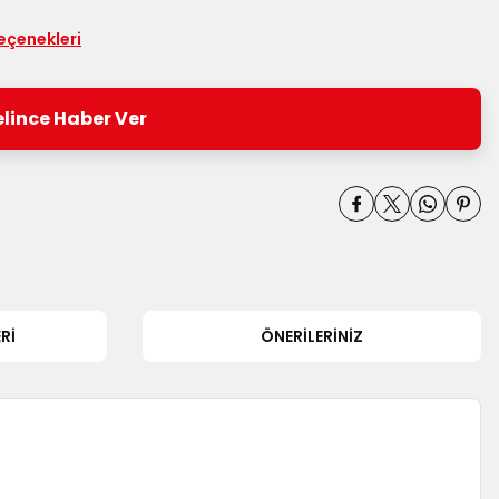
seçenekleri
lince Haber Ver
RI
ÖNERILERINIZ