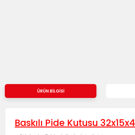
ÜRÜN BILGISI
Baskılı Pide Kutusu 32x15x