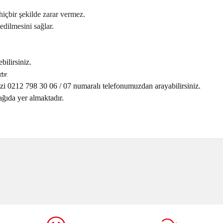
hiçbir şekilde zarar vermez.
edilmesini sağlar.
ebilirsiniz.
ır.
zi 0212 798 30 06 / 07 numaralı telefonumuzdan arayabilirsiniz.
ğıda yer almaktadır.
onularda yetersiz gördüğünüz noktaları öneri formunu kullanarak tarafımı
Bu ürüne ilk yorumu siz yapın!
Yorum Yaz