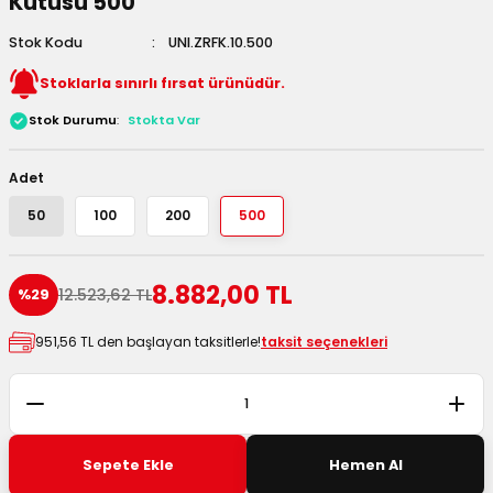
Kutusu 500
 Kutuları
Stok Kodu
UNI.ZRFK.10.500
Kağıdı
Stoklarla sınırlı fırsat ürünüdür.
Stok Durumu
Stokta Var
uları
Adet
tör Kutuları
nlar
50
100
200
500
Çanta Kutuları
8.882,00 TL
12.523,62 TL
%29
tuları
bakalar
951,56 TL den başlayan taksitlerle!
taksit seçenekleri
Postüp Masura Kapaklı
ar
rbaları
lü Kutular
Sepete Ekle
Hemen Al