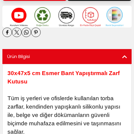
utuları
ular ve Koliler
Ürün Bilgisi
30x47x5 cm Esmer Bant Yapıştırmalı Zarf
Kutusu
Tüm iş yerleri ve ofislerde kullanılan torba
zarflar, kendinden yapışkanlı silikonlu yapısı
ile, belge ve diğer dökümanların güvenli
biçimde muhafaza edilmesini ve taşınmasını
sağlar.