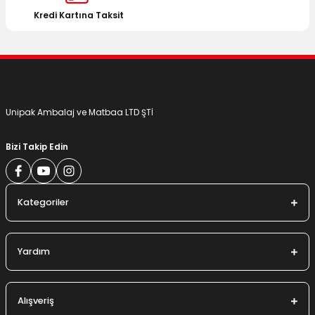
Bu ürüne benzer farklı alternatifler olmalı.
Kredi Kartına Taksit
Gönder
Unipak Ambalaj ve Matbaa LTD ŞTİ
Bizi Takip Edin
Kategoriler
Yardım
Alışveriş