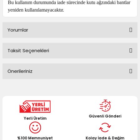
Bu kullanım durumunda iade sürecinde kutu ağzındaki bantlar
yeniden kullanılamayacaktır.
Yorumlar
Taksit Seçenekleri
Bu ürüne ilk yorumu siz yapın!
Önerileriniz
Yorum Yaz
Bu ürünün fiyat bilgisi, resim, ürün açıklamalarında ve diğer
konularda yetersiz gördüğünüz noktaları öneri formunu
kullanarak tarafımıza iletebilirsiniz.
Görüş ve önerileriniz için teşekkür ederiz.
Güvenli Gönderi
Yerli Üretim
Ürün resmi kalitesiz, bozuk veya görüntülenemiyor.
Ürün açıklamasında eksik bilgiler bulunuyor.
%100 Memnuniyet
Kolay İade & Değim
Ürün bilgilerinde hatalar bulunuyor.