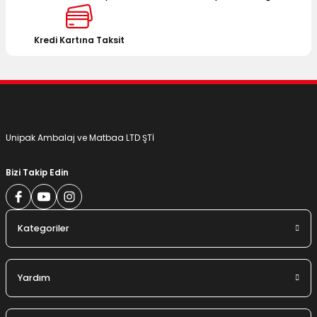
Ürün fiyatı diğer sitelerden daha pahalı.
Bu ürüne benzer farklı alternatifler olmalı.
Kredi Kartına Taksit
Gönder
Unipak Ambalaj ve Matbaa LTD ŞTİ
Bizi Takip Edin
Kategoriler
Yardım