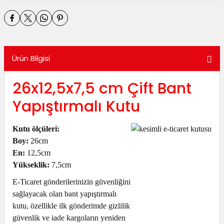
utuları
ular ve Koliler
Ürün Bilgisi
26x12,5x7,5 cm Çift Bant
Yapıştırmalı Kutu
Kutu ölçüleri:
Boy:
26cm
En:
12,5cm
Yükseklik:
7,5cm
E-Ticaret gönderilerinizin güvenliğini
sağlayacak olan bant yapıştırmalı
kutu, özellikle ilk gönderimde gizlilik
güvenlik ve iade kargoların yeniden