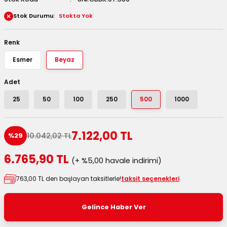
 Kutuları
Stok Durumu
Stokta Yok
Kağıdı
Renk
Esmer
Beyaz
uları
Adet
tör Kutuları
nlar
25
50
100
250
500
1000
Çanta Kutuları
7.122,00 TL
10.042,02 TL
%29
tuları
bakalar
6.765,90 TL
(+ %5,00 havale indirimi)
Postüp Masura Kapaklı
ar
763,00 TL den başlayan taksitlerle!
taksit seçenekleri
rbaları
Gelince Haber Ver
lü Kutular