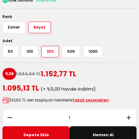
Stok Durumu
Stokta Var
 Kutuları
Renk
Kağıdı
Esmer
Beyaz
uları
Adet
50
100
250
500
1000
tör Kutuları
nlar
Çanta Kutuları
1.152,77 TL
1.844,44 TL
%38
tuları
bakalar
1.095,13 TL
(+ %5,00 havale indirimi)
Postüp Masura Kapaklı
ar
123,50 TL den başlayan taksitlerle!
taksit seçenekleri
rbaları
lü Kutular
Sepete Ekle
Hemen Al