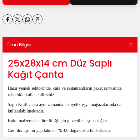
utuları
ular ve Koliler
Ürün Bilgisi
25x28x14 cm Düz Saplı
Kağıt Çanta
Hazır yemek sektöründe, cafe ve restaurantların paket servisinde
rahatlıkla kullanabilirsiniz.
Saplı Kraft çanta aynı zamanda hediyelik eşya mağazalarında da
kullanılabilmektedir.
Kalın malzemeden üretildiği için güvenilir taşıma sağlar.
Geri dönüşümü yapılabilen, %100 doğa dostu bir torbadır.