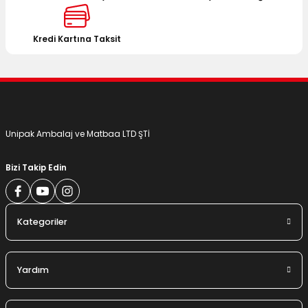
Ürün fiyatı diğer sitelerden daha pahalı.
Bu ürüne benzer farklı alternatifler olmalı.
Kredi Kartına Taksit
Gönder
Unipak Ambalaj ve Matbaa LTD ŞTİ
Bizi Takip Edin
Kategoriler
Yardım