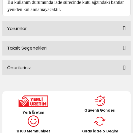
Bu kullanım durumunda iade sürecinde kutu ağzındaki bantlar
yeniden kullanılamayacaktır.
Yorumlar
Taksit Seçenekleri
Bu ürüne ilk yorumu siz yapın!
Önerileriniz
Yorum Yaz
Bu ürünün fiyat bilgisi, resim, ürün açıklamalarında ve diğer
konularda yetersiz gördüğünüz noktaları öneri formunu
kullanarak tarafımıza iletebilirsiniz.
Görüş ve önerileriniz için teşekkür ederiz.
Güvenli Gönderi
Yerli Üretim
Ürün resmi kalitesiz, bozuk veya görüntülenemiyor.
Ürün açıklamasında eksik bilgiler bulunuyor.
%100 Memnuniyet
Kolay İade & Değim
Ürün bilgilerinde hatalar bulunuyor.