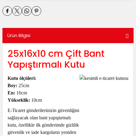
utuları
ular ve Koliler
Ürün Bilgisi
25x16x10 cm Çift Bant
Yapıştırmalı Kutu
Kutu ölçüleri:
Boy:
25cm
En:
16cm
Yükseklik:
10cm
E-Ticaret gönderilerinizin güvenliğini
sağlayacak olan bant yapıştırmalı
kutu, özellikle ilk gönderimde gizlilik
güvenlik ve iade kargoların yeniden