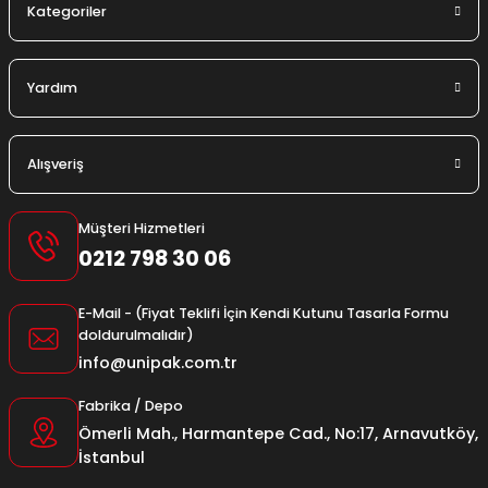
Kategoriler
Yardım
Alışveriş
Müşteri Hizmetleri
0212 798 30 06
E-Mail - (Fiyat Teklifi İçin Kendi Kutunu Tasarla Formu
doldurulmalıdır)
info@unipak.com.tr
Fabrika / Depo
Ömerli Mah., Harmantepe Cad., No:17, Arnavutköy,
İstanbul