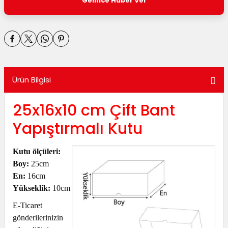
Gelince Haber Ver
utuları
ular ve Koliler
Ürün Bilgisi
25x16x10 cm Çift Bant
Yapıştırmalı Kutu
Kutu ölçüleri:
Boy:
25cm
En:
16cm
Yükseklik:
10cm
E-Ticaret
gönderilerinizin