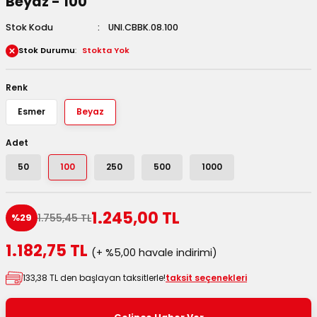
Beyaz - 100
 Kutuları
Stok Kodu
UNI.CBBK.08.100
Stok Durumu
Stokta Yok
Kağıdı
uları
Renk
Esmer
Beyaz
tör Kutuları
nlar
Adet
Çanta Kutuları
50
100
250
500
1000
tuları
bakalar
1.245,00 TL
1.755,45 TL
%29
Postüp Masura Kapaklı
ar
1.182,75 TL
(+ %5,00 havale indirimi)
rbaları
133,38 TL den başlayan taksitlerle!
taksit seçenekleri
lü Kutular