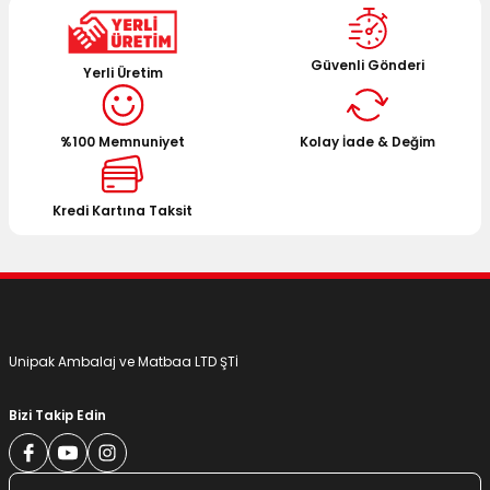
kullanarak tarafımıza iletebilirsiniz.
Görüş ve önerileriniz için teşekkür ederiz.
Güvenli Gönderi
Yerli Üretim
Ürün resmi kalitesiz, bozuk veya görüntülenemiyor.
Ürün açıklamasında eksik bilgiler bulunuyor.
%100 Memnuniyet
Kolay İade & Değim
Ürün bilgilerinde hatalar bulunuyor.
Ürün fiyatı diğer sitelerden daha pahalı.
Bu ürüne benzer farklı alternatifler olmalı.
Kredi Kartına Taksit
Gönder
Unipak Ambalaj ve Matbaa LTD ŞTİ
Bizi Takip Edin