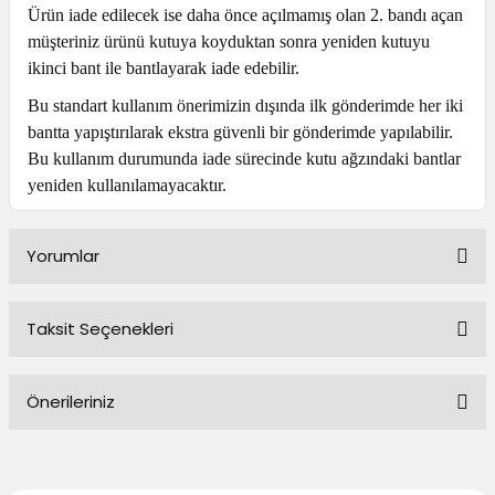
Ürün iade edilecek ise daha önce açılmamış olan 2. bandı açan
müşteriniz ürünü kutuya koyduktan sonra yeniden kutuyu
ikinci bant ile bantlayarak iade edebilir.
Bu standart kullanım önerimizin dışında ilk gönderimde her iki
bantta yapıştırılarak ekstra güvenli bir gönderimde yapılabilir.
Bu kullanım durumunda iade sürecinde kutu ağzındaki bantlar
yeniden kullanılamayacaktır.
Yorumlar
Taksit Seçenekleri
Bu ürüne ilk yorumu siz yapın!
Önerileriniz
Yorum Yaz
Bu ürünün fiyat bilgisi, resim, ürün açıklamalarında ve diğer
konularda yetersiz gördüğünüz noktaları öneri formunu