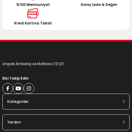
%100 Memnuniyet
Kolay İade & Değim
Ürün bilgilerinde hatalar bulunuyor.
Ürün fiyatı diğer sitelerden daha pahalı.
Bu ürüne benzer farklı alternatifler olmalı.
Kredi Kartına Taksit
Gönder
Unipak Ambalaj ve Matbaa LTD ŞTİ
Bizi Takip Edin
Kategoriler
Yardım