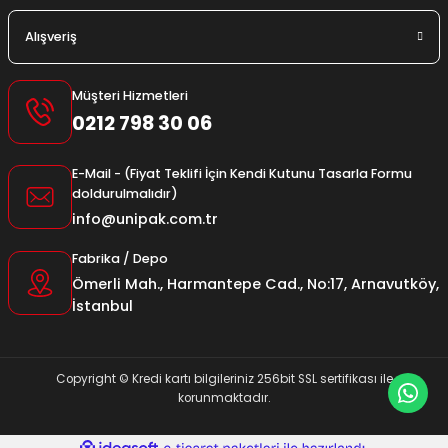
Alışveriş
Müşteri Hizmetleri
0212 798 30 06
E-Mail - (Fiyat Teklifi İçin Kendi Kutunu Tasarla Formu
doldurulmalıdır)
info@unipak.com.tr
Fabrika / Depo
Ömerli Mah., Harmantepe Cad., No:17, Arnavutköy,
İstanbul
Copyright © Kredi kartı bilgileriniz 256bit SSL sertifikası ile
korunmaktadır.
ideasoft
ile