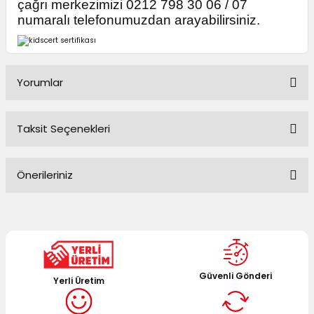
çağrı merkezimizi 0212 798 30 06 / 07
numaralı telefonumuzdan arayabilirsiniz.
Yorumlar
Taksit Seçenekleri
Bu ürüne ilk yorumu siz yapın!
Önerileriniz
Yorum Yaz
Bu ürünün fiyat bilgisi, resim, ürün açıklamalarında ve diğer
konularda yetersiz gördüğünüz noktaları öneri formunu
kullanarak tarafımıza iletebilirsiniz.
Görüş ve önerileriniz için teşekkür ederiz.
Güvenli Gönderi
Yerli Üretim
Ürün resmi kalitesiz, bozuk veya görüntülenemiyor.
Ürün açıklamasında eksik bilgiler bulunuyor.