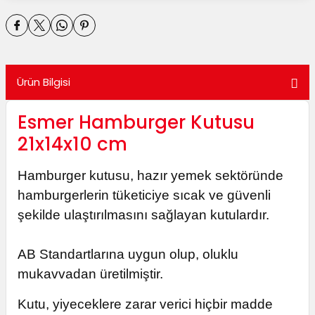
utuları
ular ve Koliler
Ürün Bilgisi
Esmer Hamburger Kutusu
21x14x10 cm
Hamburger kutusu, hazır yemek sektöründe
hamburgerlerin tüketiciye sıcak ve güvenli
şekilde ulaştırılmasını sağlayan kutulardır.
AB Standartlarına uygun olup, oluklu
mukavvadan üretilmiştir.
Kutu, yiyeceklere zarar verici hiçbir madde