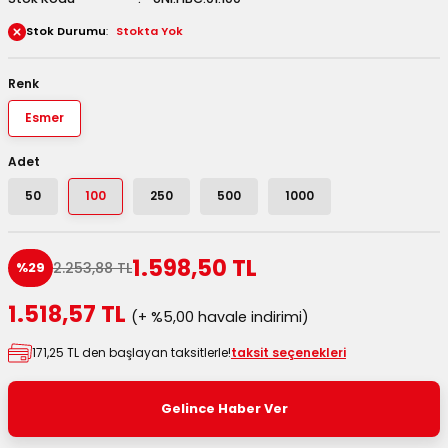
 Kutuları
Stok Durumu
Stokta Yok
Kağıdı
Renk
Esmer
uları
Adet
tör Kutuları
nlar
50
100
250
500
1000
Çanta Kutuları
1.598,50 TL
2.253,88 TL
%29
tuları
bakalar
1.518,57 TL
(+ %5,00 havale indirimi)
Postüp Masura Kapaklı
ar
171,25 TL den başlayan taksitlerle!
taksit seçenekleri
rbaları
Gelince Haber Ver
lü Kutular