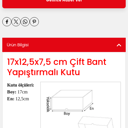
Gelince Haber Ver
utuları
ular ve Koliler
Ürün Bilgisi
17x12,5x7,5 cm Çift Bant
Yapıştırmalı Kutu
Kutu ölçüleri:
Boy:
17cm
En:
12,5cm