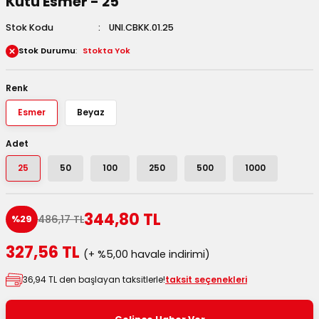
Kutu Esmer - 25
 Kutuları
Stok Kodu
UNI.CBKK.01.25
Stok Durumu
Stokta Yok
Kağıdı
uları
Renk
Esmer
Beyaz
tör Kutuları
nlar
Adet
Çanta Kutuları
25
50
100
250
500
1000
tuları
bakalar
344,80 TL
486,17 TL
%29
Postüp Masura Kapaklı
ar
327,56 TL
(+ %5,00 havale indirimi)
rbaları
36,94 TL den başlayan taksitlerle!
taksit seçenekleri
lü Kutular