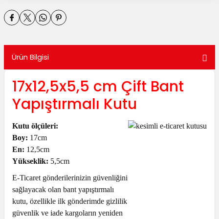
utuları
ular ve Koliler
Ürün Bilgisi
17x12,5x5,5 cm Çift Bant
Yapıştırmalı Kutu
Kutu ölçüleri:
Boy:
17cm
En:
12,5cm
Yükseklik:
5,5cm
E-Ticaret gönderilerinizin güvenliğini
sağlayacak olan bant yapıştırmalı
kutu, özellikle ilk gönderimde gizlilik
güvenlik ve iade kargoların yeniden