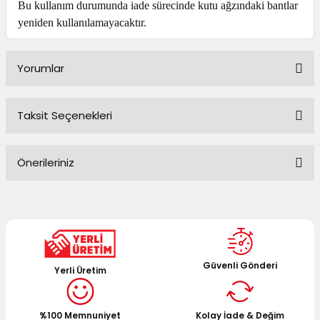
Bu kullanım durumunda iade sürecinde kutu ağzındaki bantlar
yeniden kullanılamayacaktır.
Yorumlar
Taksit Seçenekleri
Bu ürüne ilk yorumu siz yapın!
Önerileriniz
Yorum Yaz
Bu ürünün fiyat bilgisi, resim, ürün açıklamalarında ve diğer
konularda yetersiz gördüğünüz noktaları öneri formunu
kullanarak tarafımıza iletebilirsiniz.
Görüş ve önerileriniz için teşekkür ederiz.
Güvenli Gönderi
Yerli Üretim
Ürün resmi kalitesiz, bozuk veya görüntülenemiyor.
Ürün açıklamasında eksik bilgiler bulunuyor.
%100 Memnuniyet
Kolay İade & Değim
Ürün bilgilerinde hatalar bulunuyor.