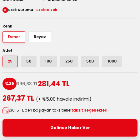
 Kutuları
Stok Durumu
Stokta Yok
Kağıdı
Renk
Esmer
Beyaz
uları
Adet
tör Kutuları
nlar
25
50
100
250
500
1000
Çanta Kutuları
281,44 TL
396,83 TL
%29
tuları
bakalar
267,37 TL
(+ %5,00 havale indirimi)
Postüp Masura Kapaklı
ar
30,15 TL den başlayan taksitlerle!
taksit seçenekleri
rbaları
Gelince Haber Ver
lü Kutular