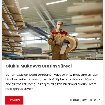
 Kutuları
Kağıdı
uları
tör Kutuları
nlar
Çanta Kutuları
tuları
bakalar
Oluklu Mukavva Üretim Süreci
Postüp Masura Kapaklı
ar
Günümüzde ambalaj sektörünün vazgeçilmez malzemelerinden
biri olan oluklu mukavva, hem hafifliği hem de dayanıklılığıyla
öne çıkıyor. Peki, her gün karşımıza çıkan bu ambalajların üretimi
rbaları
nasıl gerçekleşiyor?
lü Kutular
Devamı
01/07/2025
16:37