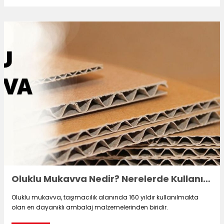
utuları
ular ve Koliler
Oluklu Mukavva Nedir? Nerelerde Kullanılır?
Oluklu mukavva, taşımacılık alanında 160 yıldır kullanılmakta
olan en dayanıklı ambalaj malzemelerinden biridir.