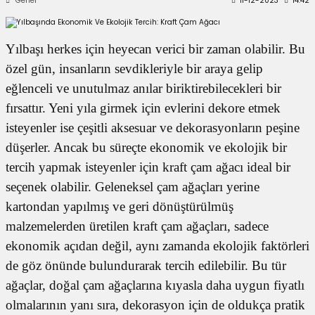
Genel
11-12-2023
14:42
 Kutuları
Yılbaşı herkes için heyecan verici bir zaman olabilir. Bu
Kağıdı
özel gün, insanların sevdikleriyle bir araya gelip
uları
eğlenceli ve unutulmaz anılar biriktirebilecekleri bir
fırsattır. Yeni yıla girmek için evlerini dekore etmek
tör Kutuları
nlar
isteyenler ise çeşitli aksesuar ve dekorasyonların peşine
düşerler. Ancak bu süreçte ekonomik ve ekolojik bir
Çanta Kutuları
tercih yapmak isteyenler için kraft çam ağacı ideal bir
seçenek olabilir. Geleneksel çam ağaçları yerine
tuları
bakalar
kartondan yapılmış ve geri dönüştürülmüş
Postüp Masura Kapaklı
ar
malzemelerden üretilen kraft çam ağaçları, sadece
ekonomik açıdan değil, aynı zamanda ekolojik faktörleri
rbaları
de göz önünde bulundurarak tercih edilebilir. Bu tür
ağaçlar, doğal çam ağaçlarına kıyasla daha uygun fiyatlı
lü Kutular
olmalarının yanı sıra, dekorasyon için de oldukça pratik