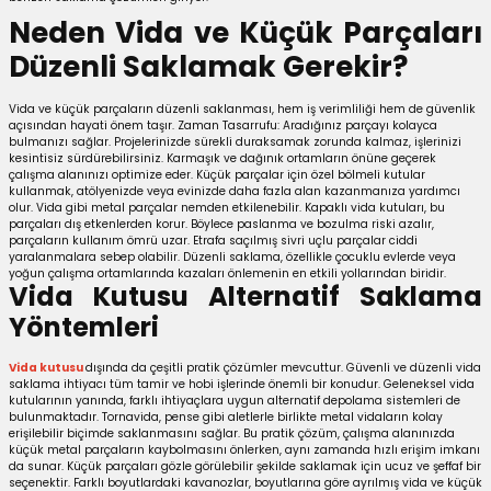
utuları
Neden Vida ve Küçük Parçaları
Düzenli Saklamak Gerekir?
ular ve Koliler
Vida ve küçük parçaların düzenli saklanması, hem iş verimliliği hem de güvenlik
açısından hayati önem taşır. Zaman Tasarrufu: Aradığınız parçayı kolayca
bulmanızı sağlar. Projelerinizde sürekli duraksamak zorunda kalmaz, işlerinizi
kesintisiz sürdürebilirsiniz. Karmaşık ve dağınık ortamların önüne geçerek
çalışma alanınızı optimize eder. Küçük parçalar için özel bölmeli kutular
kullanmak, atölyenizde veya evinizde daha fazla alan kazanmanıza yardımcı
olur. Vida gibi metal parçalar nemden etkilenebilir. Kapaklı vida kutuları, bu
parçaları dış etkenlerden korur. Böylece paslanma ve bozulma riski azalır,
parçaların kullanım ömrü uzar. Etrafa saçılmış sivri uçlu parçalar ciddi
yaralanmalara sebep olabilir. Düzenli saklama, özellikle çocuklu evlerde veya
yoğun çalışma ortamlarında kazaları önlemenin en etkili yollarından biridir.
Vida Kutusu Alternatif Saklama
Yöntemleri
Vida kutusu
dışında da çeşitli pratik çözümler mevcuttur. Güvenli ve düzenli vida
saklama ihtiyacı tüm tamir ve hobi işlerinde önemli bir konudur. Geleneksel vida
kutularının yanında, farklı ihtiyaçlara uygun alternatif depolama sistemleri de
bulunmaktadır. Tornavida, pense gibi aletlerle birlikte metal vidaların kolay
erişilebilir biçimde saklanmasını sağlar. Bu pratik çözüm, çalışma alanınızda
küçük metal parçaların kaybolmasını önlerken, aynı zamanda hızlı erişim imkanı
da sunar. Küçük parçaları gözle görülebilir şekilde saklamak için ucuz ve şeffaf bir
seçenektir. Farklı boyutlardaki kavanozlar, boyutlarına göre ayrılmış vida ve küçük