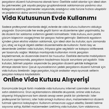
parçaların düzenli tutulmasına olanak tanır. Özellikle sabit alanlar için ideal olan
bu çekmeceler, çok sayıda parçayı gruplandırarak saklamanıza yardımcı olur.
Kategorize edilmiş çekmeceler sayesinde, aradığınız vida türüne hızlıca ulaşabilir
ve projelerinizi daha verimli tamamlayabilirsiniz.
Vida Kutusunun Evde Kullanımı
Sadece profesyonel alanlarda değil, evlerde de vida kutusu kullanımı oldukça
yaygındır. Günümüzde her evde çeşitli tamir ve düzenleme işleri yapılmakta, bu
da düzenli bir saklama sistemini gerekli kılmaktadır. Vida kutusu, evin pratik
çözüm köşesinin vazgeçilmez bir parçası haline gelmiştir. Elektronik eşyaların
içinden çıkan ekstra vidaları saklamak, için ideal olan bu kutular, aynı zamanda
çivi, ataç ve küçük ölçekli aletleri düzenlemekte de kullanılır. Farklı boy ve
desenlerde üretilen vida kutuları, ihtiyaca göre seçilebilir ve kolayca istiflenerek
yer tasarrufu sağlar. Mobilya montajında kullanılan minik parçaları
kaybetmemek, ev düzeninde önemli bir husustur. Özellikle demonte mobilyaların
kurulum aşamasında, parçaların kaybolması büyük sorunlara yol açabilir. Vida
kutuları, bölmeli yapıları sayesinde bu parçaları düzenli şekilde kategorize
etmeye olanak tanır. Çocuk oyuncaklarının yedek parçalarını düzenli tutmak için
vida kutusu birebirdir. Lego parçaları, küçük arabalar veya oyuncak setlerin
parçaları kolayca kaybolabilir.
Online Vida Kutusu Alışverişi
Günümüzde birçok farklı modelde vida kutusunu internet üzerinden kolayca
satın alabilirsiniz. Ürün açıklamalarını dikkatle okuyarak; online vida kutusu
alışverişi ihtiyaçlarınıza tam olarak cevap veren pratik bir yöntemdir. İster
profesyonel bir tamirci, ister hobi amaçlı kullanıcı olun, malzemelerinizi düzenli
tutmak işlerinizi kolaylaştırır. Kullanım amacınıza uygun ebatta, Gerekli bölme
sayısına sahip, Kaliteli malzemeden üretilmiş vida kutuları, tüm vidalarınızı,