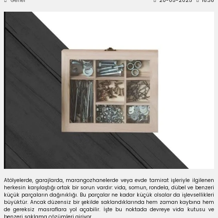
Genel
20-05-2025
16:38
 Kutuları
Kağıdı
uları
tör Kutuları
nlar
Çanta Kutuları
tuları
bakalar
Postüp Masura Kapaklı
ar
rbaları
Atölyelerde, garajlarda, marangozhanelerde veya evde tamirat işleriyle ilgilenen
herkesin karşılaştığı ortak bir sorun vardır: vida, somun, rondela, dübel ve benzeri
küçük parçaların dağınıklığı. Bu parçalar ne kadar küçük olsalar da işlevsellikleri
lü Kutular
büyüktür. Ancak düzensiz bir şekilde saklandıklarında hem zaman kaybına hem
de gereksiz masraflara yol açabilir. İşte bu noktada devreye vida kutusu ve
benzeri saklama çözümleri giriyor.