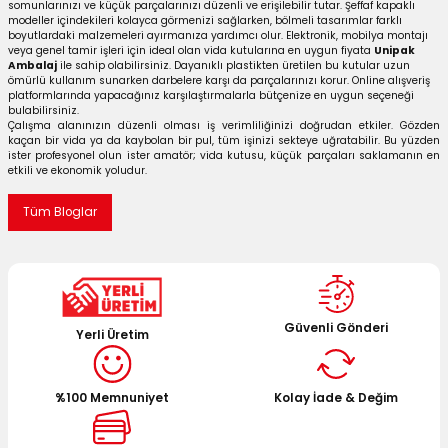
somunlarınızı ve küçük parçalarınızı düzenli ve erişilebilir tutar. Şeffaf kapaklı
modeller içindekileri kolayca görmenizi sağlarken, bölmeli tasarımlar farklı
boyutlardaki malzemeleri ayırmanıza yardımcı olur. Elektronik, mobilya montajı
veya genel tamir işleri için ideal olan vida kutularına en uygun fiyata
Unipak
Ambalaj
ile sahip olabilirsiniz. Dayanıklı plastikten üretilen bu kutular uzun
ömürlü kullanım sunarken darbelere karşı da parçalarınızı korur. Online alışveriş
platformlarında yapacağınız karşılaştırmalarla bütçenize en uygun seçeneği
bulabilirsiniz.
Çalışma alanınızın düzenli olması iş verimliliğinizi doğrudan etkiler. Gözden
kaçan bir vida ya da kaybolan bir pul, tüm işinizi sekteye uğratabilir. Bu yüzden
ister profesyonel olun ister amatör; vida kutusu, küçük parçaları saklamanın en
etkili ve ekonomik yoludur.
Tüm Bloglar
Güvenli Gönderi
Yerli Üretim
%100 Memnuniyet
Kolay İade & Değim