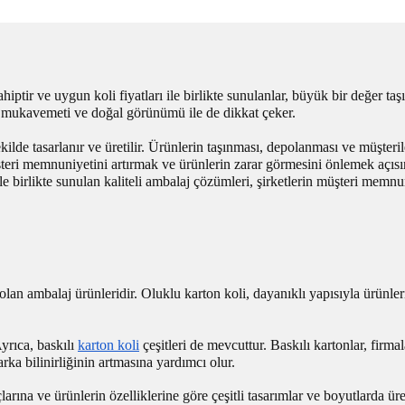
tir ve uygun koli fiyatları ile birlikte sunulanlar, büyük bir değer taşır
ek mukavemeti ve doğal görünümü ile de dikkat çeker.
ilde tasarlanır ve üretilir. Ürünlerin taşınması, depolanması ve müşterile
şteri memnuniyetini artırmak ve ürünlerin zarar görmesini önlemek açısı
ile birlikte sunulan kaliteli ambalaj çözümleri, şirketlerin müşteri memnu
 olan ambalaj ürünleridir. Oluklu karton koli, dayanıklı yapısıyla ürünler
yrıca, baskılı
karton koli
çeşitleri de mevcuttur. Baskılı kartonlar, firmal
rka bilinirliğinin artmasına yardımcı olur.
arına ve ürünlerin özelliklerine göre çeşitli tasarımlar ve boyutlarda üret