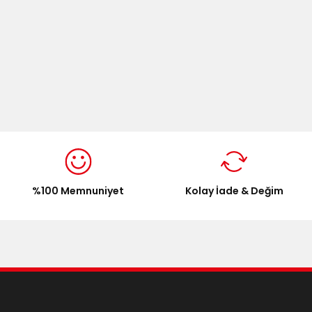
%100 Memnuniyet
Kolay İade & Değim