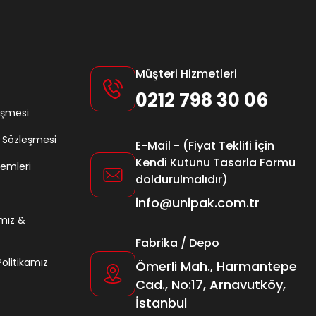
Müşteri Hizmetleri
0212 798 30 06
eşmesi
ş Sözleşmesi
E-Mail - (Fiyat Teklifi İçin
Kendi Kutunu Tasarla Formu
lemleri
doldurulmalıdır)
info@unipak.com.tr
amız &
Fabrika / Depo
 Politikamız
Ömerli Mah., Harmantepe
Cad., No:17, Arnavutköy,
İstanbul