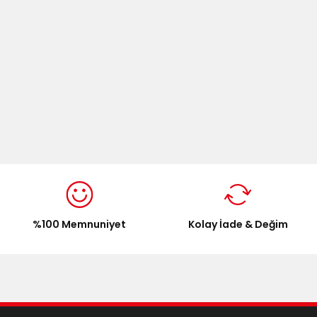
%100 Memnuniyet
Kolay İade & Değim