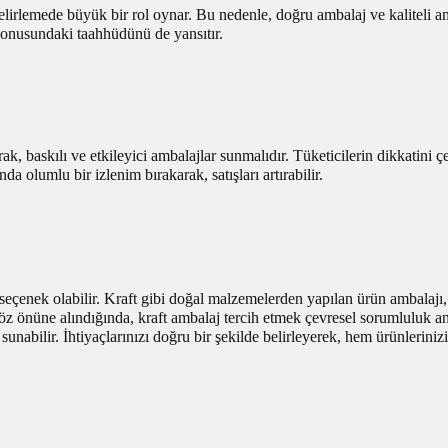
 belirlemede büyük bir rol oynar. Bu nedenle, doğru ambalaj ve kaliteli a
konusundaki taahhüdünü de yansıtır.
k, baskılı ve etkileyici ambalajlar sunmalıdır. Tüketicilerin dikkatini ç
da olumlu bir izlenim bırakarak, satışları artırabilir.
ir seçenek olabilir. Kraft gibi doğal malzemelerden yapılan ürün ambalajı
göz önüne alındığında, kraft ambalaj tercih etmek çevresel sorumluluk anla
abilir. İhtiyaçlarınızı doğru bir şekilde belirleyerek, hem ürünlerinizi