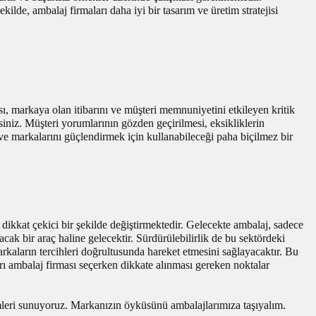
kilde, ambalaj firmaları daha iyi bir tasarım ve üretim stratejisi
, markaya olan itibarını ve müşteri memnuniyetini etkileyen kritik
irsiniz. Müşteri yorumlarının gözden geçirilmesi, eksikliklerin
k ve markalarını güçlendirmek için kullanabileceği paha biçilmez bir
 dikkat çekici bir şekilde değiştirmektedir. Gelecekte ambalaj, sadece
ak bir araç haline gelecektir. Sürdürülebilirlik de bu sektördeki
kaların tercihleri doğrultusunda hareket etmesini sağlayacaktır. Bu
rı ambalaj firması seçerken dikkate alınması gereken noktalar
zümleri sunuyoruz. Markanızın öyküsünü ambalajlarımıza taşıyalım.