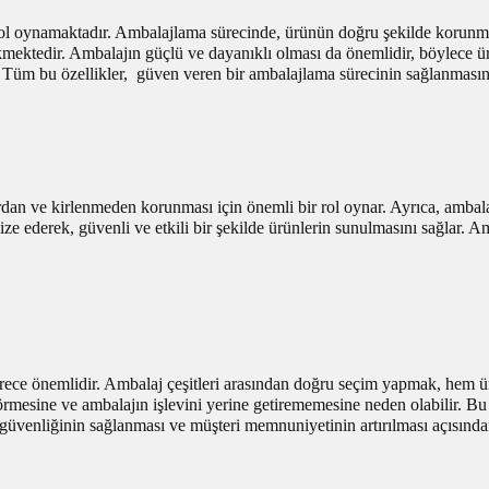
rol oynamaktadır. Ambalajlama sürecinde, ürünün doğru şekilde korunmas
tedir. Ambalajın güçlü ve dayanıklı olması da önemlidir, böylece ürün
. Tüm bu özellikler, güven veren bir ambalajlama sürecinin sağlanmasında
rdan ve kirlenmeden korunması için önemli bir rol oynar. Ayrıca, ambal
ze ederek, güvenli ve etkili bir şekilde ürünlerin sunulmasını sağlar. A
derece önemlidir. Ambalaj çeşitleri arasından doğru seçim yapmak, hem 
mesine ve ambalajın işlevini yerine getirememesine neden olabilir. Bu 
in güvenliğinin sağlanması ve müşteri memnuniyetinin artırılması açısın