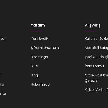
Yardım
Alışveriş
usu
Yeni Üyelik
Kullanıcı Sözl
Şifremi Unuttum
Mesafeli Satı
Bize Ulaşın
İptal & İade İş
S.S.S
İade Formu
k
Blog
Gizlilik Politik
Çerezler
usu
Hakkımızda
Kişisel Veriler
anta