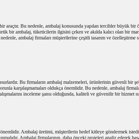
ir araçtır. Bu nedenle, ambalaj konusunda yapılan tercihler büyük bir ö
ik bir ambalaj, tüketicilerin ilgisini çeken ve akılda kalıcı olan bir mar
Bu nedenle, ambalaj firmaları müşterilerine çeşitli tasarım ve özelleştirm
surlardır. Bu firmaların ambalaj malzemeleri, ürünlerinin güvenli bir ş
sorunla karşılaşmamaları oldukça önemlidir. Bu nedenle, ambalaj firmalar
lışmalarını inceleme şansı olduğunda, kaliteli ve güvenilir bir hizmet su
nemlidir. Ambalaj üretimi, müşterilerin hedef kitleye göndermek istediği 
ınmalıdır. Ambalaj firmalarının, daha önceki projeleri analiz ederek baş