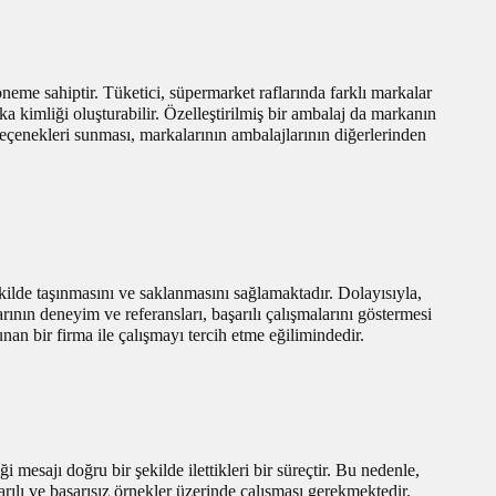
neme sahiptir. Tüketici, süpermarket raflarında farklı markalar
ka kimliği oluşturabilir. Özelleştirilmiş bir ambalaj da markanın
e seçenekleri sunması, markalarının ambalajlarının diğerlerinden
ekilde taşınmasını ve saklanmasını sağlamaktadır. Dolayısıyla,
ının deneyim ve referansları, başarılı çalışmalarını göstermesi
nan bir firma ile çalışmayı tercih etme eğilimindedir.
mesajı doğru bir şekilde ilettikleri bir süreçtir. Bu nedenle,
arılı ve başarısız örnekler üzerinde çalışması gerekmektedir.