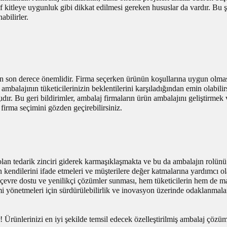
ef kitleye uygunluk gibi dikkat edilmesi gereken hususlar da vardır. Bu şe
abilirler.
en son derece önemlidir. Firma seçerken ürünün koşullarına uygun olması
in ambalajının tüketicilerinizin beklentilerini karşıladığından emin olabil
ağıdır. Bu geri bildirimler, ambalaj firmaların ürün ambalajını geliştirme
, firma seçimini gözden geçirebilirsiniz.
e olan tedarik zinciri giderek karmaşıklaşmakta ve bu da ambalajın rolünü
ndilerini ifade etmeleri ve müşterilere değer katmalarına yardımcı olac
çevre dostu ve yenilikçi çözümler sunması, hem tüketicilerin hem de mar
i yönetmeleri için sürdürülebilirlik ve inovasyon üzerinde odaklanmala
er! Ürünlerinizi en iyi şekilde temsil edecek özelleştirilmiş ambalaj çö