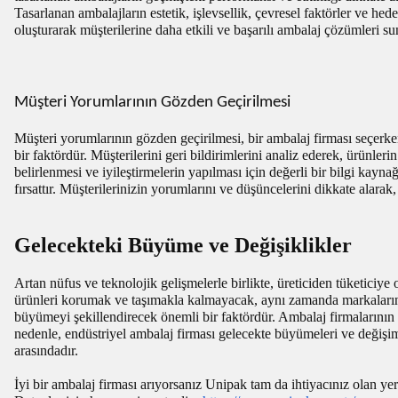
Tasarlanan ambalajların estetik, işlevsellik, çevresel faktörler ve hed
oluşturarak müşterilerine daha etkili ve başarılı ambalaj çözümleri sun
Müşteri Yorumlarının Gözden Geçirilmesi
Müşteri yorumlarının gözden geçirilmesi, bir ambalaj firması seçerk
bir faktördür. Müşterilerini geri bildirimlerini analiz ederek, ürünler
belirlenmesi ve iyileştirmelerin yapılması için değerli bir bilgi kayn
fırsattır. Müşterilerinizin yorumlarını ve düşüncelerini dikkate alarak
Gelecekteki Büyüme ve Değişiklikler
Artan nüfus ve teknolojik gelişmelerle birlikte, üreticiden tüketiciy
ürünleri korumak ve taşımakla kalmayacak, aynı zamanda markaların ke
büyümeyi şekillendirecek önemli bir faktördür. Ambalaj firmalarının 
nedenle, endüstriyel ambalaj firması gelecekte büyümeleri ve değişim
arasındadır.
İyi bir ambalaj firması arıyorsanız Unipak tam da ihtiyacınız olan y