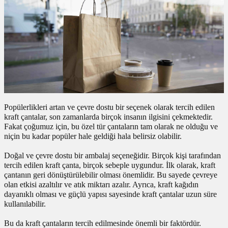
 Kutuları
Kağıdı
uları
tör Kutuları
nlar
Popülerlikleri artan ve çevre dostu bir seçenek olarak tercih edilen
Çanta Kutuları
kraft çantalar, son zamanlarda birçok insanın ilgisini çekmektedir.
Fakat çoğumuz için, bu özel tür çantaların tam olarak ne olduğu ve
niçin bu kadar popüler hale geldiği hala belirsiz olabilir.
tuları
bakalar
Doğal ve çevre dostu bir ambalaj seçeneğidir. Birçok kişi tarafından
Postüp Masura Kapaklı
ar
tercih edilen kraft çanta, birçok sebeple uygundur. İlk olarak, kraft
çantanın geri dönüştürülebilir olması önemlidir. Bu sayede çevreye
olan etkisi azaltılır ve atık miktarı azalır. Ayrıca, kraft kağıdın
rbaları
dayanıklı olması ve güçlü yapısı sayesinde kraft çantalar uzun süre
kullanılabilir.
lü Kutular
Bu da kraft çantaların tercih edilmesinde önemli bir faktördür.