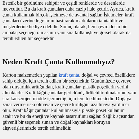
Estetik bir görünüme sahiptir ve çeşitli renklerde ve desenlerde
utuları
mevcuttur. Bu da kraft çantaları daha cazip hale getirir. Ayrıca, kraft
çanta kullanmak birçok işletmeye de avantaj sağlar. İşletmeler, kraft
ular ve Koliler
çantaları üzerine logolarını bastırarak markalarını tanıtabilir ve
müşterilerine hediye edebilir. Sonuç olarak, hem çevre dostu bir
ambalaj seçeneği olmasının yanı sıra kullanışlı ve görsel olarak da
tercih edilen bir seçenektir.
Neden Kraft Çanta Kullanmalıyız?
Karton malzemeden yapılan
kraft çanta
, doğal ve çevreci özelliklere
sahip olduğu için tercih edilen bir seçenektir. Günümüzde çevreye
olan duyarlılık arttığından, kraft çantalar, plastik poşetlerin yerini
almaktadır. Kraft kâğıt çantalar geri dönüştürülebilir olmalarının yanı
sıra kanserojen madde içermediği için tercih edilmektedir. Doğaya
zarar verme riski olmayan ve çevre kirliliğini azaltmaya yardımcı
olur. Kraft kâğıt çantalar kullanılmasıyla plastik poşet kullanımı
azalır ve bu da enerji ve kaynak tasarrufunu sağlar. Sağlık açısından
güvenli bir seçenek sunan ve doğal kaynakları koruyan
alışverişlerimizde tercih edilmelidir.