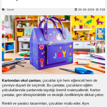
 Kutuları
Genel
30-09-2024
11:28
Kağıdı
uları
tör Kutuları
nlar
Çanta Kutuları
tuları
bakalar
Postüp Masura Kapaklı
ar
Kartondan okul çantası
, çocuklar için hem eğlenceli hem de
çevreye duyarlı bir seçimdir. Bu çantalar, çocukların eğitim
rbaları
yolculuklarında yanlarında taşıdığı önemli materyallerdir. Karton
çantalar, geri dönüştürülebilir ve ekolojik özellikleriyle dikkat çeker.
lü Kutular
Renkli ve yaratıcı tasarımları, çocukları mutlu eder. Aynı