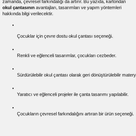
zamanda, çevresel farkındalığı da artırır. Bu yazıda, kartondan
utuları
okul çantasının
avantajları, tasarımları ve yapım yöntemleri
hakkında bilgi verilecektir.
ular ve Koliler
Çocuklar için 
çevre dostu okul çantası
 seçeneği.
Renkli ve eğlenceli tasarımlar, çocukları cezbeder.
Sürdürülebilir okul çantası
 olarak geri dönüştürülebilir materyal
Yaratıcı ve eğlenceli projeler ile çanta tasarımı yapılabilir.
Çocukların çevresel farkındalığını artıran bir ürün seçeneği.