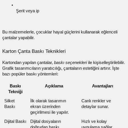
Şerit veya ip
Bu malzemelerle, çocuklar hayal güçlerini kullanarak eğlenceli
çantalar yapabilir.
Karton Çanta Baskı Teknikleri
Kartondan yapılan çantalar,
baskı seçenekleri
ile kişiselleştirilebilir.
Grafik tasarımcıların yaratıcılığı, çantaların estetiğini artırır. İşte
bazı popüler baskı yöntemleri:
Baskı
Açıklama
Avantajları
Tekniği
Silket
İlk olarak tasarımın
Canlı renkler ve
Baskı
ekran üzerinden
detaylar sunar.
geçirilmesi ile yapılır.
Dijital Baskı
Dijital dosyaların
Hızlı ve kolay
doğrudan baskı
uygulama sağlar.