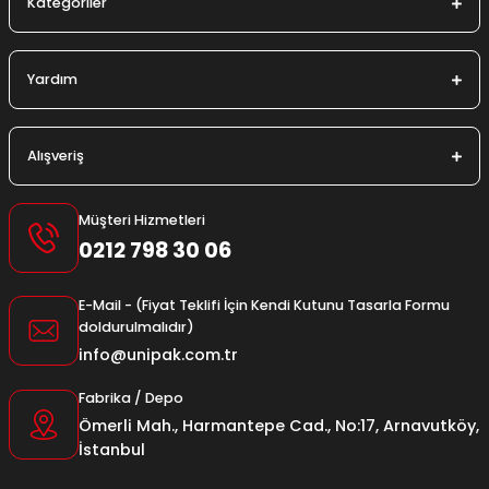
Kategoriler
Yardım
Alışveriş
Müşteri Hizmetleri
0212 798 30 06
E-Mail - (Fiyat Teklifi İçin Kendi Kutunu Tasarla Formu
doldurulmalıdır)
info@unipak.com.tr
Fabrika / Depo
Ömerli Mah., Harmantepe Cad., No:17, Arnavutköy,
İstanbul