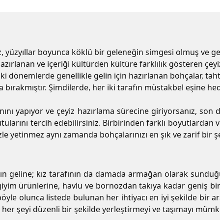
eyiz, yüzyıllar boyunca köklü bir geleneğin simgesi olmuş v
ırlanan ve içeriği kültürden kültüre farklılık gösteren çey
eski dönemlerde genellikle gelin için hazırlanan bohçalar, t
 bırakmıştır. Şimdilerde, her iki tarafın müstakbel eşine he
n planını yapıyor ve çeyiz hazırlama sürecine giriyorsanız, 
tularını tercih edebilirsiniz. Birbirinden farklı boyutlardan 
izle yetinmez aynı zamanda bohçalarınızı en şık ve zarif bir 
ın geline; kız tarafının da damada armağan olarak sunduğu çe
giyim ürünlerine, havlu ve bornozdan takıya kadar geniş bi
l böyle olunca listede bulunan her ihtiyacı en iyi şekilde bir
n her şeyi düzenli bir şekilde yerleştirmeyi ve taşımayı mümk