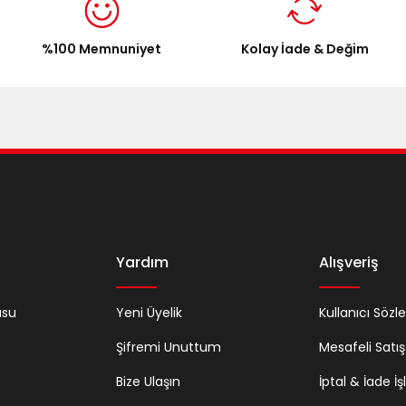
%100 Memnuniyet
Kolay İade & Değim
Yardım
Alışveriş
usu
Yeni Üyelik
Kullanıcı Sözl
Şifremi Unuttum
Mesafeli Satı
Bize Ulaşın
İptal & İade İş