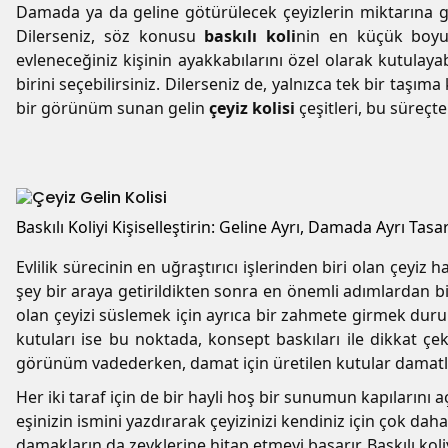
Damada ya da geline götürülecek çeyizlerin miktarına göre
Dilerseniz, söz konusu
baskılı koli
nin en küçük boyun
evleneceğiniz kişinin ayakkabılarını özel olarak kutulaya
birini seçebilirsiniz. Dilerseniz de, yalnızca tek bir taşıma
bir görünüm sunan gelin
çeyiz kolisi
çeşitleri, bu süreçt
Baskılı Koliyi Kişiselleştirin: Geline Ayrı, Damada Ayrı Tasa
Evlilik sürecinin en uğraştırıcı işlerinden biri olan çeyiz 
şey bir araya getirildikten sonra en önemli adımlardan bi
olan çeyizi süslemek için ayrıca bir zahmete girmek durum
kutuları ise bu noktada, konsept baskıları ile dikkat çek
görünüm vadederken, damat için üretilen kutular damatlık
Her iki taraf için de bir hayli hoş bir sunumun kapılarını 
eşinizin ismini yazdırarak çeyizinizi kendiniz için çok daha a
damakların da zevklerine hitap etmeyi başarır. Baskılı kol