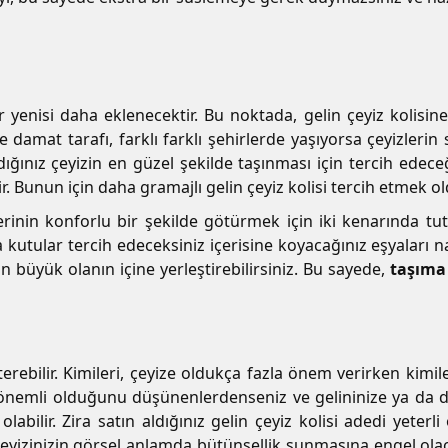
ir yenisi daha eklenecektir. Bu noktada, gelin çeyiz kolisin
 damat tarafı, farklı farklı şehirlerde yaşıyorsa çeyizlerin 
dığınız çeyizin en güzel şekilde taşınması için tercih edec
 Bunun için daha gramajlı gelin çeyiz kolisi tercih etmek old
lerinin konforlu bir şekilde götürmek için iki kenarında t
 kutular tercih edeceksiniz içerisine koyacağınız eşyaları na
an büyük olanın içine yerleştirebilirsiniz. Bu sayede,
taşıma 
erebilir. Kimileri, çeyize oldukça fazla önem verirken kimil
un önemli olduğunu düşünenlerdenseniz ve gelininize ya da d
labilir. Zira satın aldığınız gelin çeyiz kolisi adedi yeterl
yizinizin görsel anlamda bütünsellik sunmasına engel olacakt