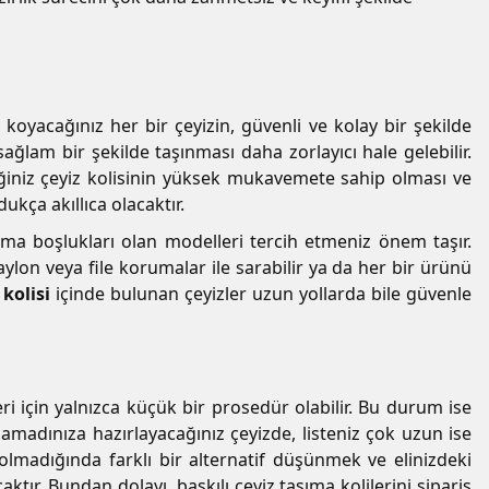
e koyacağınız her bir çeyizin, güvenli ve kolay bir şekilde
sağlam bir şekilde taşınması daha zorlayıcı hale gelebilir.
eğiniz çeyiz kolisinin yüksek mukavemete sahip olması ve
ukça akıllıca olacaktır.
utma boşlukları olan modelleri tercih etmeniz önem taşır.
ylon veya file korumalar ile sarabilir ya da her bir ürünü
kolisi
içinde bulunan çeyizler uzun yollarda bile güvenle
eri için yalnızca küçük bir prosedür olabilir. Bu durum ise
amadınıza hazırlayacağınız çeyizde, listeniz çok uzun ise
i olmadığında farklı bir alternatif düşünmek ve elinizdeki
ır. Bundan dolayı, baskılı çeyiz taşıma kolilerini sipariş