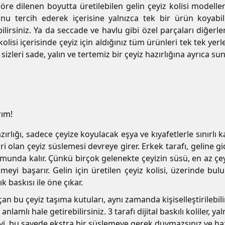
 dilenen boyutta üretilebilen gelin çeyiz kolisi modelleri,
u tercih ederek içerisine yalnızca tek bir ürün koyabil
bilirsiniz. Ya da seccade ve havlu gibi özel parçaları diğerl
 kolisi içerisinde çeyiz için aldığınız tüm ürünleri tek tek yer
e sizleri sade, yalın ve tertemiz bir çeyiz hazırlığına ayrıca
rım!
hazırlığı, sadece çeyize koyulacak eşya ve kıyafetlerle sınırl
ri olan çeyiz süslemesi devreye girer. Erkek tarafı, geline g
unda kalır. Çünkü birçok gelenekte çeyizin süsü, en az çeyizi
meyi başarır. Gelin için üretilen çeyiz kolisi, üzerinde bulu
 baskısı ile öne çıkar.
açan bu çeyiz taşıma kutuları, aynı zamanda kişiselleştirilebil
nlamlı hale getirebilirsiniz. 3 tarafı dijital baskılı koliler, 
iyi, bu sayede ekstra bir süslemeye gerek duymazsınız ve haz