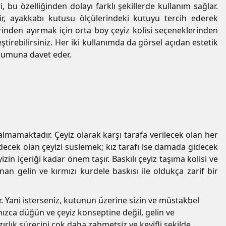
 bu özelliğinden dolayı farklı şekillerde kullanım sağlar.
ir, ayakkabı kutusu ölçülerindeki kutuyu tercih ederek
erinden ayırmak için orta boy çeyiz kolisi seçeneklerinden
leştirebilirsiniz. Her iki kullanımda da görsel açıdan estetik
 sunumuna davet eder.
ı kalmamaktadır. Çeyiz olarak karşı tarafa verilecek olan her
idecek olan çeyizi süslemek; kız tarafı ise damada gidecek
n içeriği kadar önem taşır. Baskılı çeyiz taşıma kolisi ve
nan gelin ve kırmızı kurdele baskısı ile oldukça zarif bir
ir. Yani isterseniz, kutunun üzerine sizin ve müstakbel
yalnızca düğün ve çeyiz konseptine değil, gelin ve
ırlık sürecini çok daha zahmetsiz ve keyifli şekilde