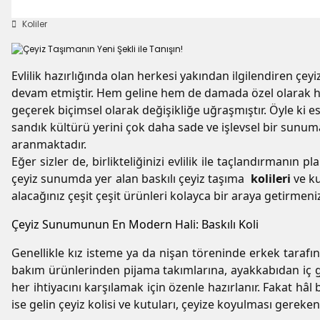
Koliler
Evlilik hazırlığında olan herkesi yakından ilgilendiren ç
devam etmiştir. Hem geline hem de damada özel olarak haz
geçerek biçimsel olarak değişikliğe uğraşmıştır. Öyle ki 
sandık kültürü yerini çok daha sade ve işlevsel bir sunuma
aranmaktadır.
Eğer sizler de, birlikteliğinizi evlilik ile taçlandırmanı
çeyiz sunumda yer alan baskılı çeyiz taşıma
kolileri
ve ku
alacağınız çeşit çeşit ürünleri kolayca bir araya getirmen
Çeyiz Sunumunun En Modern Hali: Baskılı Koli
Genellikle kız isteme ya da nişan töreninde erkek tarafın
bakım ürünlerinden pijama takımlarına, ayakkabıdan iç 
her ihtiyacını karşılamak için özenle hazırlanır. Fakat hâ
ise gelin çeyiz kolisi ve kutuları, çeyize koyulması gereke