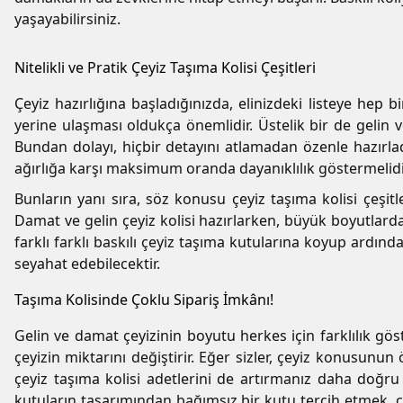
yaşayabilirsiniz.
Nitelikli ve Pratik Çeyiz Taşıma Kolisi Çeşitleri
Çeyiz hazırlığına başladığınızda, elinizdeki listeye hep b
yerine ulaşması oldukça önemlidir. Üstelik bir de gelin ve
Bundan dolayı, hiçbir detayını atlamadan özenle hazırla
ağırlığa karşı maksimum oranda dayanıklılık göstermelidir.
Bunların yanı sıra, söz konusu çeyiz taşıma kolisi çeşit
Damat ve gelin çeyiz kolisi hazırlarken, büyük boyutlarda
farklı farklı baskılı çeyiz taşıma kutularına koyup ardınd
seyahat edebilecektir.
Taşıma Kolisinde Çoklu Sipariş İmkânı!
Gelin ve damat çeyizinin boyutu herkes için farklılık göst
çeyizin miktarını değiştirir. Eğer sizler, çeyiz konusun
çeyiz taşıma kolisi adetlerini de artırmanız daha doğru o
kutuların tasarımından bağımsız bir kutu tercih etmek, çe