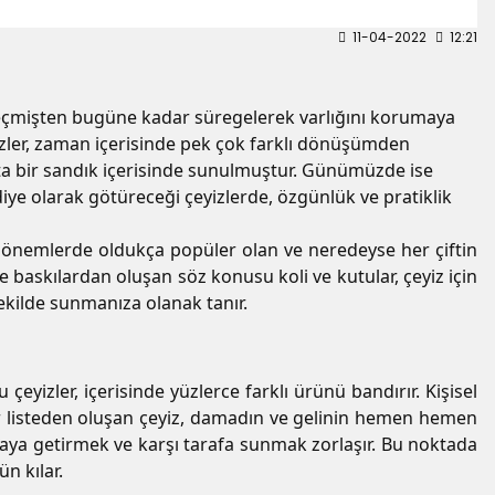
11-04-2022
12:21
e geçmişten bugüne kadar süregelerek varlığını korumaya
izler, zaman içerisinde pek çok farklı dönüşümden
ahta bir sandık içerisinde sunulmuştur. Günümüzde ise
diye olarak götüreceği çeyizlerde, özgünlük ve pratiklik
son dönemlerde oldukça popüler olan ve neredeyse her çiftin
ve baskılardan oluşan söz konusu koli ve kutular, çeyiz için
şekilde sunmanıza olanak tanır.
yizler, içerisinde yüzlerce farklı ürünü bandırır. Kişisel
r listeden oluşan çeyiz, damadın ve gelinin hemen hemen
 araya getirmek ve karşı tarafa sunmak zorlaşır. Bu noktada
ün kılar.