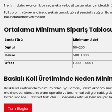
1 renk → daha ekonomik bir seçenektir ve basit tasarımlar için idealdir.
Full color → yüksek maliyet gerektirir ancak görsel zenginlik sağlar. B
bulundurularak verilmelidir.
Ortalama Minimum Sipariş Tablos
Baskı Türü
Minimum Adet
Dijital
50–200
Flekso
500–1.000
Ofset
1.000–3.000+
Baskılı Koli Üretiminde Neden Mi
Baskılı koli üretiminde minimum adet uygulaması, üretim ekonomisinin d
makine ayar süresi, fire oranı, operatör ve üretim maliyeti gibi sabit gid
bazen sadece +–30 fiyat farkı olur. Bu nedenle üreticiler, hem müşteri h
Tüm Bloglar