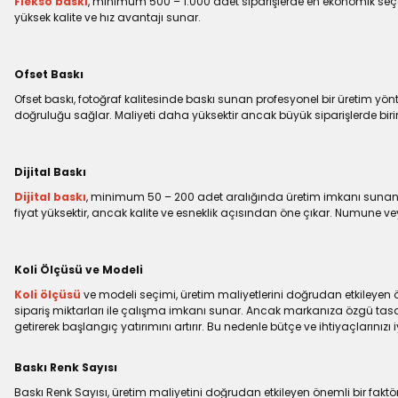
Flekso baskı
, minimum 500 – 1.000 adet siparişlerde en ekonomik seçenek
yüksek kalite ve hız avantajı sunar.
Ofset Baskı
Ofset baskı, fotoğraf kalitesinde baskı sunan profesyonel bir üretim yön
doğruluğu sağlar. Maliyeti daha yüksektir ancak büyük siparişlerde birim
Dijital Baskı
Dijital baskı
, minimum 50 – 200 adet aralığında üretim imkanı sunan mo
fiyat yüksektir, ancak kalite ve esneklik açısından öne çıkar. Numune ve
Koli Ölçüsü ve Modeli
Koli ölçüsü
ve modeli seçimi, üretim maliyetlerini doğrudan etkileyen
sipariş miktarları ile çalışma imkanı sunar. Ancak markanıza özgü tasar
getirerek başlangıç yatırımını artırır. Bu nedenle bütçe ve ihtiyaçlarınızı 
Baskı Renk Sayısı
Baskı Renk Sayısı, üretim maliyetini doğrudan etkileyen önemli bir faktördü