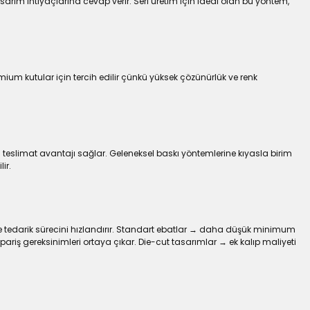
sarım ihtiyaçlarına cevap verir. Seri üretim için ideal olan bu yöntem,
mium kutular için tercih edilir çünkü yüksek çözünürlük ve renk
 teslimat avantajı sağlar. Geleneksel baskı yöntemlerine kıyasla birim
ir.
ve tedarik sürecini hızlandırır. Standart ebatlar → daha düşük minimum
riş gereksinimleri ortaya çıkar. Die-cut tasarımlar → ek kalıp maliyeti