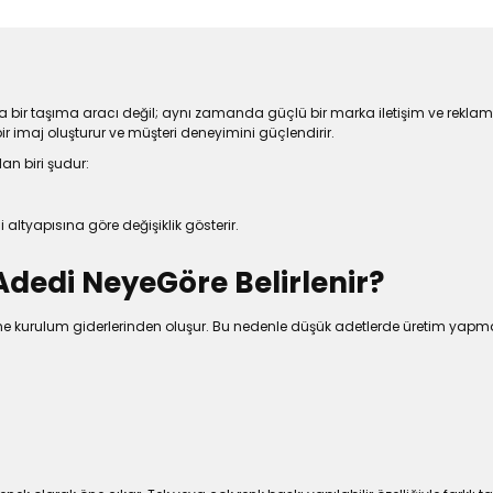
nızca bir taşıma aracı değil; aynı zamanda güçlü bir marka iletişim ve rekla
r imaj oluşturur ve müşteri deneyimini güçlendirir.
an biri şudur:
 altyapısına göre değişiklik gösterir.
Adedi NeyeGöre Belirlenir?
akine kurulum giderlerinden oluşur. Bu nedenle düşük adetlerde üretim yap