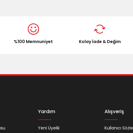
%100 Memnuniyet
Kolay İade & Değim
Yardım
Alışveriş
usu
Yeni Üyelik
Kullanıcı Sözl