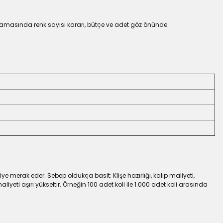
anlamasında renk sayısı kararı, bütçe ve adet göz önünde
erak eder. Sebep oldukça basit: Klişe hazırlığı, kalıp maliyeti,
iyeti aşırı yükseltir. Örneğin 100 adet koli ile 1.000 adet koli arasında