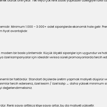
 olarak öne çıkar. Tek veya çok renk baskı yapılabilir özelliğiyle farklı ta
temidir. Minimum 1.000 – 3.000+ adet siparişlerde ekonomik hale gelir. Pre
 fiyat avantajlıdır.
dern bir baskı yöntemidir. Küçük ölçekli siparişler için uygundur ve hızlı
ya özel kampanyalar için idealdir ve kısa süreli promosyonlarda tercih edil
 önemli bir faktördür. Standart ölçülerde üretim yapmak maliyeti düşürür 
ımlar tercih ederseniz, özel kesim / özel kalıp → daha yüksek minimum sipa
iyi değerlendirmelisiniz.
r. Renk sayısı arttıkça klişe sayısı artar, bu da maliyeti yükseltir.