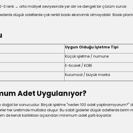
 2–3 renk → orta maliyet seviyesinde yer alır ve dengeli bir çözüm sunar.
u nedenle düşük adetlerde çok renkli baskı ekonomik olmayabilir. Baskı pl
u
Uygun Olduğu İşletme Tipi
Küçük işletme / numune
E-ticaret / KOBİ
Kurumsal / büyük marka
nimum Adet Uygulanıyor?
oğal bir sonucudur. Birçok işletme "neden 100 adet yaptıramıyorum?" diye m
erler her üretimde mutlaka oluşur. Bu sabit giderler düşük adetlerde birim mal
em de kendi karlılıkları açısından minimum adet şartı koyarlar.