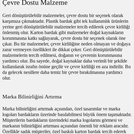
Çevre Dostu Malzeme
utuları
Geri dönüştürülebilir malzemeler, çevre dostu bir seçenek olarak
ular ve Koliler
karşımıza çıkmaktadır. Plastik bardak gibi tek kullanımlık ürünlerin
yerine geri dönüştürülebilir malzemeler tercih edilerek çevre kirliliği
önlenmiş olur. Karton bardak gibi malzemeler doğal kaynakların
korunmasına katkı sağlayarak, çevre dostu bir seçenek olarak öne
çıkar. Bu tür malzemeler, çevre kirliliğine neden olmayan ve doğaya
zarar vermeyen özellikleri ile dikkat çeker. Geri dönüştürülebilir
malzemelerin tercih edilmesi, doğanın ve çevrenin korunmasına
yardımcı olur. Bu sayede, doğal kaynaklar daha verimli bir şekilde
kullanılarak israfın önüne geçilir ve çevre kirliliği en aza indirilir. Bu
da gelecek nesillere daha temiz bir çevre bırakılmasına yardımcı
olur.
Marka Bilinirliğini Artırma
Marka bilinirliğini artırmak açısından, özel tasarımlar ve marka
logoları bardakların üzerinde basılabilmesi büyük önem taşımaktadır.
Müşterilerin bardakların üzerindeki marka logolarını görmesi ve
markanın bilinirliğini artırması açısından önemli bir reklam aracıdır.
Özellikle sadık müşteriler, özel baskılı karton bardak tercih ederek