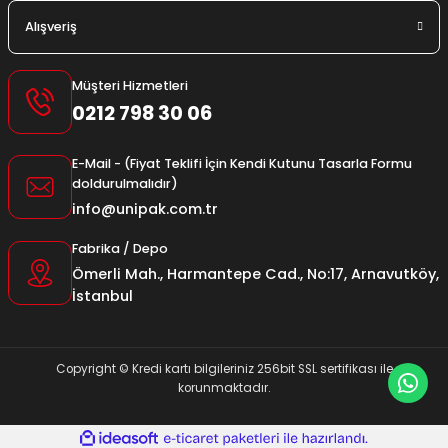
Alışveriş
Müşteri Hizmetleri
0212 798 30 06
E-Mail - (Fiyat Teklifi İçin Kendi Kutunu Tasarla Formu
doldurulmalıdır)
info@unipak.com.tr
Fabrika / Depo
Ömerli Mah., Harmantepe Cad., No:17, Arnavutköy,
İstanbul
Copyright © Kredi kartı bilgileriniz 256bit SSL sertifikası ile
korunmaktadır.
ideasoft
ile
e-