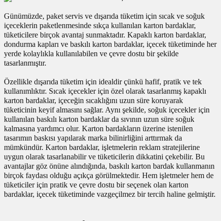
 Kutuları
Günümüzde, paket servis ve dışarıda tüketim için sıcak ve soğuk
içeceklerin paketlenmesinde sıkça kullanılan karton bardaklar,
tüketicilere birçok avantaj sunmaktadır. Kapaklı karton bardaklar,
Kağıdı
dondurma kapları ve baskılı karton bardaklar, içecek tüketiminde her
yerde kolaylıkla kullanılabilen ve çevre dostu bir şekilde
uları
tasarlanmıştır.
Özellikle dışarıda tüketim için idealdir çünkü hafif, pratik ve tek
tör Kutuları
nlar
kullanımlıktır. Sıcak içecekler için özel olarak tasarlanmış kapaklı
karton bardaklar, içeceğin sıcaklığını uzun süre koruyarak
Çanta Kutuları
tüketicinin keyif almasını sağlar. Aynı şekilde, soğuk içecekler için
kullanılan baskılı karton bardaklar da sıvının uzun süre soğuk
kalmasına yardımcı olur. Karton bardakların üzerine istenilen
tuları
bakalar
tasarımın baskısı yapılarak marka bilinirliğini arttırmak da
mümkündür. Karton bardaklar, işletmelerin reklam stratejilerine
uygun olarak tasarlanabilir ve tüketicilerin dikkatini çekebilir. Bu
Postüp Masura Kapaklı
ar
avantajlar göz önüne alındığında, baskılı karton bardak kullanmanın
birçok faydası olduğu açıkça görülmektedir. Hem işletmeler hem de
rbaları
tüketiciler için pratik ve çevre dostu bir seçenek olan karton
bardaklar, içecek tüketiminde vazgeçilmez bir tercih haline gelmiştir.
lü Kutular