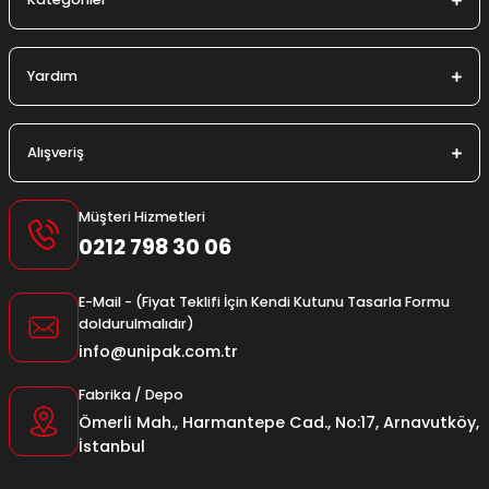
Yardım
Alışveriş
Müşteri Hizmetleri
0212 798 30 06
E-Mail - (Fiyat Teklifi İçin Kendi Kutunu Tasarla Formu
doldurulmalıdır)
info@unipak.com.tr
Fabrika / Depo
Ömerli Mah., Harmantepe Cad., No:17, Arnavutköy,
İstanbul