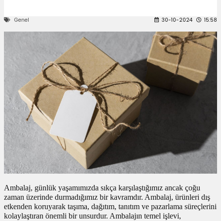
 Kutuları
Genel
30-10-2024
15:58
Kağıdı
uları
tör Kutuları
nlar
Çanta Kutuları
tuları
bakalar
Postüp Masura Kapaklı
ar
rbaları
Ambalaj, günlük yaşamımızda sıkça karşılaştığımız ancak çoğu
zaman üzerinde durmadığımız bir kavramdır. Ambalaj, ürünleri dış
lü Kutular
etkenden koruyarak taşıma, dağıtım, tanıtım ve pazarlama süreçlerini
kolaylaştıran önemli bir unsurdur. Ambalajın temel işlevi,