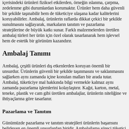
içerisindeki ürünleri fiziksel etkilerden, örneğin ıslanma, çarpma,
utuları
zedelenme gibi durumlardan korumaktır. Ürünler hem daha güvenli
bir şekilde taşınabilir hem de tüketiciye ulaşana kadar kalitelerini
koruyabilirler. Ambalaj, ürünlerin raflarda dikkat çekici bir şekilde
ular ve Koliler
sunulmasını sağlayarak, markaların tanıtım ve pazarlama
stratejilerine de büyük katkı sunar. Farklı malzemelerden üretilen
ambalaj türleri her ürün için özel olarak tasarlanarak hem işlevsel
hem de estetik bir görünüm kazandırır.
Ambalaj Tanımı
Ambalaj, çeşitli ürünleri dış etkenlerden koruyan önemli bir
unsurdur. Ürünlerin güvenli bir şekilde taşınmasını ve saklanmasını
sağlarken aynı zamanda içine konulan malları bir arada tutar.
Ambalaj, tüketiciye mal hakkında bilgi vermekle kalmaz aynı
zamanda pazarlama işlemlerini kolaylaştırır. Kağıt, karton, metal,
teneke, plastik ve cam gibi üretilen ambalajlar, ürünlerin niteliğine ve
ihtiyaçlarına göre tasarlanır.
Pazarlama ve Tanıtım
Günümüzde pazarlama ve tanıtım stratejileri ürünlerin başarısını
belirleyen en önemli unsurlardan biridir. Ambalajlama süreci tüketici